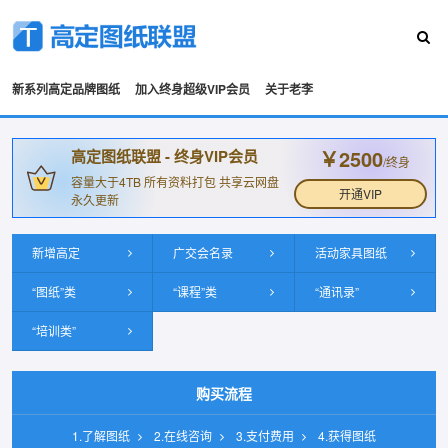
新系列高定品牌图纸
加入终身超级VIP会员
关于老李
￥2500
高定图纸联盟 - 终身VIP会员
/终身
容量大于4TB 所有资料打包 共享云网盘
开通VIP
永久更新
新增高定
广交会名录
活动家具图纸
“图纸”类
“课程”类
“通讯录”
“培训类”
购买流程
1.了解图纸
2.在线咨询
3.支付费用
4.获得图纸