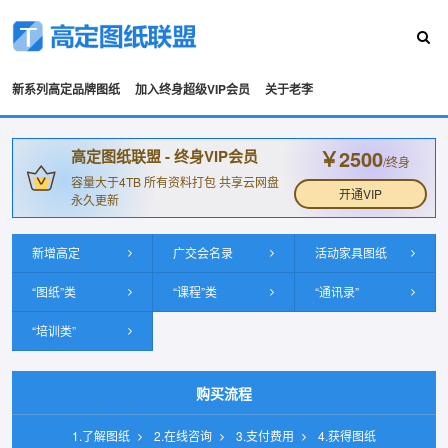
新系列高定品牌图纸
加入终身超级VIP会员
关于老李
￥2500
高定图纸联盟 - 终身VIP会员
/终身
容量大于4TB 所有资料打包 共享云网盘
开通VIP
永久更新
新增高定
广交会名录
活动家具图纸
“图纸”类
“课程”类
“通讯录”
“培训类”
购买流程
1.了解图纸
2.在线咨询
3.支付费用
4.获得图纸