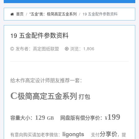
首页
"五金"类：极简高定五金系列
19 五金配件参数资料
19 五金配件参数资料
发布者：高定图纸联盟
浏览：1,806
给木作高定设计师朋友推荐一套：
C
极简高定五金系列
打包
199
129
容量大小：
GB
网盘版有偿分享价：
¥
ligongts
分享价
有意向购买请加老李微信：
支付
，提