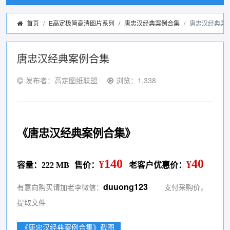
首页
E高定极简高清图片系列
/
唐忠汉经典案例合集
唐忠汉经典案
唐忠汉经典案例合集
发布者：高定图纸联盟
浏览：1,338
《唐忠汉经典案例合集》
140
40
¥
¥
容量：222 MB
售价：
老客户优惠价：
duuong123
有意向购买请加老李微信：
支付采购价，
提取文件
《唐忠汉经典案例合集》截图