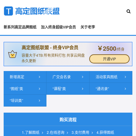
新系列高定品牌图纸
加入终身超级VIP会员
关于老李
￥2500
高定图纸联盟 - 终身VIP会员
/终身
容量大于4TB 所有资料打包 共享云网盘
开通VIP
永久更新
新增高定
广交会名录
活动家具图纸
“图纸”类
“课程”类
“通讯录”
“培训类”
购买流程
1.了解图纸
2.在线咨询
3.支付费用
4.获得图纸