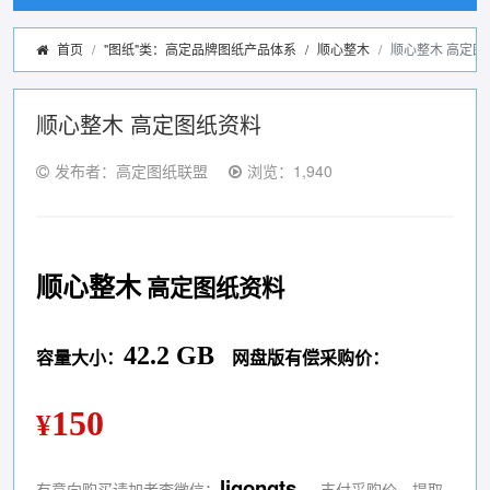
首页
"图纸"类：高定品牌图纸产品体系
/
顺心整木
顺心整木 高定图
顺心整木 高定图纸资料
发布者：高定图纸联盟
浏览：1,940
顺心整木
高定图纸资料
42.2 GB
容量大小：
网盘版有偿采购价：
150
¥
ligongts
有意向购买请加老李微信：
支付采购价，提取