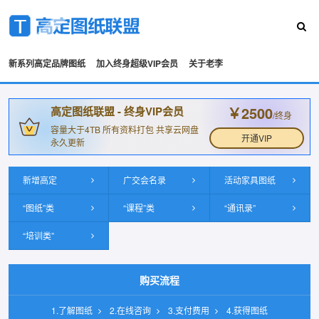
新系列高定品牌图纸
加入终身超级VIP会员
关于老李
￥2500
高定图纸联盟 - 终身VIP会员
/终身
容量大于4TB 所有资料打包 共享云网盘
开通VIP
永久更新
新增高定
广交会名录
活动家具图纸
“图纸”类
“课程”类
“通讯录”
“培训类”
购买流程
1.了解图纸
2.在线咨询
3.支付费用
4.获得图纸