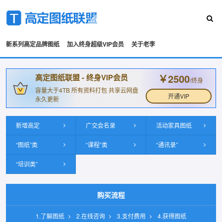
新系列高定品牌图纸
加入终身超级VIP会员
关于老李
￥2500
高定图纸联盟 - 终身VIP会员
/终身
容量大于4TB 所有资料打包 共享云网盘
开通VIP
永久更新
新增高定
广交会名录
活动家具图纸
“图纸”类
“课程”类
“通讯录”
“培训类”
购买流程
1.了解图纸
2.在线咨询
3.支付费用
4.获得图纸