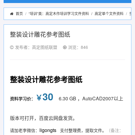
首页
“培训”类：高定木作培训学习文件资料
/
高定单个文件资料
整
整装设计雕花参考图纸
发布者：高定图纸联盟
浏览：846
整装设计雕花参考图纸
30
￥
6.30 GB ，AutoCAD2007以上
资料学习价：
版本可打开，百度云网盘发货。
ligongts
请加老李微信：
支付整理费，提取文件。
（备注：