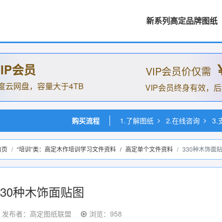
新系列高定品牌图纸
IP会员
VIP会员价仅需
度云网盘，容量大于4TB
VIP会员终身有效，
购买流程
1.了解图纸
2.在线咨询
3
首页
“培训”类：高定木作培训学习文件资料
/
高定单个文件资料
330种木饰面
330种木饰面贴图
发布者：高定图纸联盟
浏览：958