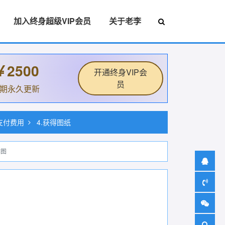
加入终身超级VIP会员
关于老李
￥2500
开通终身VIP会
员
后期永久更新
.支付费用
4.获得图纸
贴图