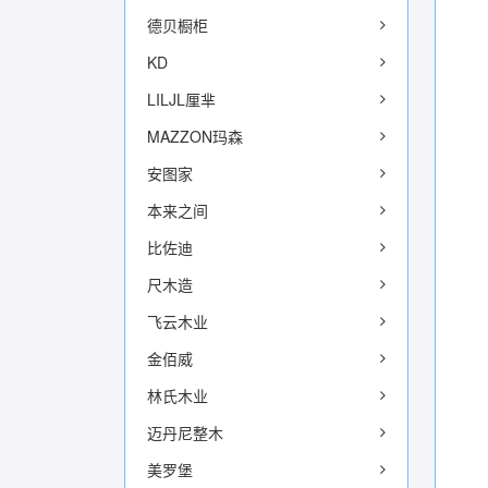
德贝橱柜
KD
LILJL厘芈
MAZZON玛森
安图家
本来之间
比佐迪
尺木造
飞云木业
金佰威
林氏木业
迈丹尼整木
美罗堡