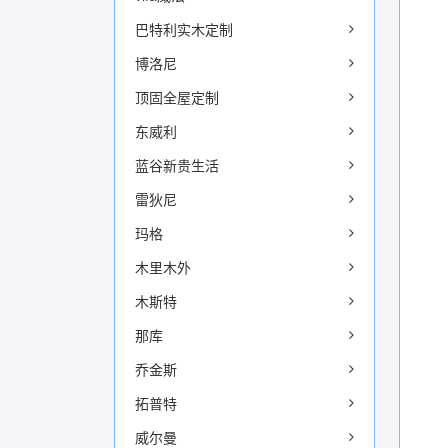
巴特利实木定制
博洛尼
顶固全屋定制
东威利
蓝谷新贵生活
雷狄尼
玛格
木里木外
木斯特
那库
乔金斯
拓普特
威尔曼