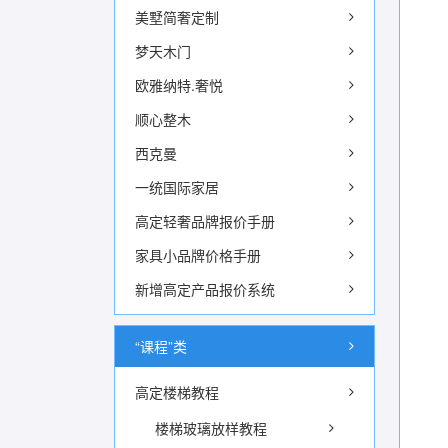
美墅简奢定制
梦天木门
欧雅纳特.奢悦
顺心整木
西克曼
一统国际家居
高定轻奢品牌报价手册
家具小品牌价格手册
新增高定产品报价系统
“课程”类
高定楼梯教程
楼梯玻璃放样教程