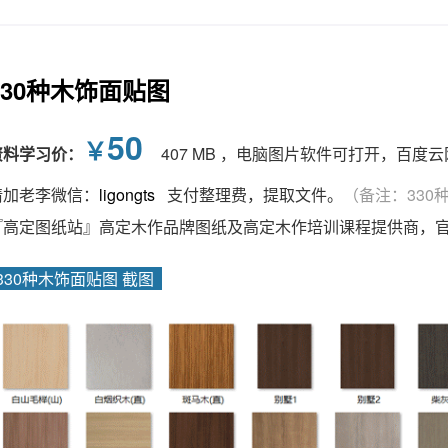
330种木饰面贴图
50
￥
资料学习价：
407 MB ，电脑图片软件可打开，百度
请加老李微信：
ligongts
支付整理费，提取文件。
（备注：330
『高定图纸站』高定木作品牌图纸及高定木作培训课程提供商，
330种木饰面贴图 截图