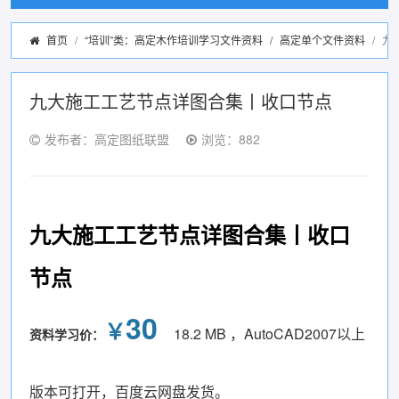
首页
“培训”类：高定木作培训学习文件资料
/
高定单个文件资料
九
九大施工工艺节点详图合集丨收口节点
发布者：高定图纸联盟
浏览：882
九大施工工艺节点详图合集丨收口
节点
30
￥
18.2 MB ，AutoCAD2007以上
资料学习价：
版本可打开，百度云网盘发货。