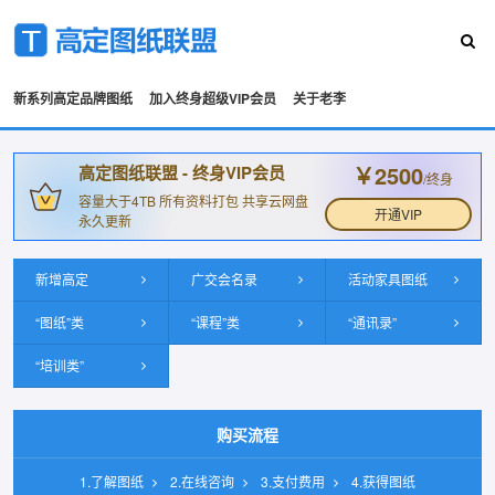
新系列高定品牌图纸
加入终身超级VIP会员
关于老李
￥2500
高定图纸联盟 - 终身VIP会员
/终身
容量大于4TB 所有资料打包 共享云网盘
开通VIP
永久更新
新增高定
广交会名录
活动家具图纸
“图纸”类
“课程”类
“通讯录”
“培训类”
购买流程
1.了解图纸
2.在线咨询
3.支付费用
4.获得图纸