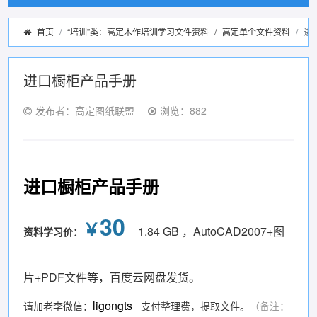
首页
“培训”类：高定木作培训学习文件资料
/
高定单个文件资料
进
进口橱柜产品手册
发布者：高定图纸联盟
浏览：882
进口橱柜产品手册
30
￥
1.84 GB ，AutoCAD2007+图
资料学习价：
片+PDF文件等，百度云网盘发货。
ligongts
请加老李微信：
支付整理费，提取文件。
（备注：