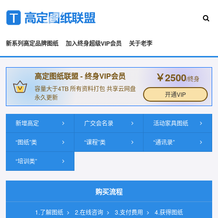
新系列高定品牌图纸
加入终身超级VIP会员
关于老李
￥2500
高定图纸联盟 - 终身VIP会员
/终身
容量大于4TB 所有资料打包 共享云网盘
开通VIP
永久更新
新增高定
广交会名录
活动家具图纸
“图纸”类
“课程”类
“通讯录”
“培训类”
购买流程
1.了解图纸
2.在线咨询
3.支付费用
4.获得图纸