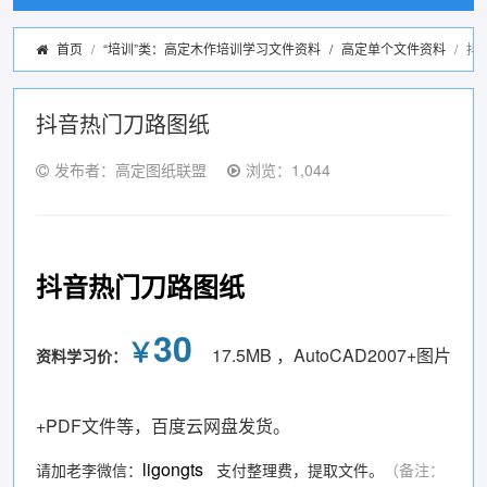
首页
“培训”类：高定木作培训学习文件资料
/
高定单个文件资料
抖
抖音热门刀路图纸
发布者：高定图纸联盟
浏览：1,044
抖音热门刀路图纸
30
￥
17.5MB ，AutoCAD2007+图片
资料学习价：
+PDF文件等，百度云网盘发货。
ligongts
请加老李微信：
支付整理费，提取文件。
（备注：