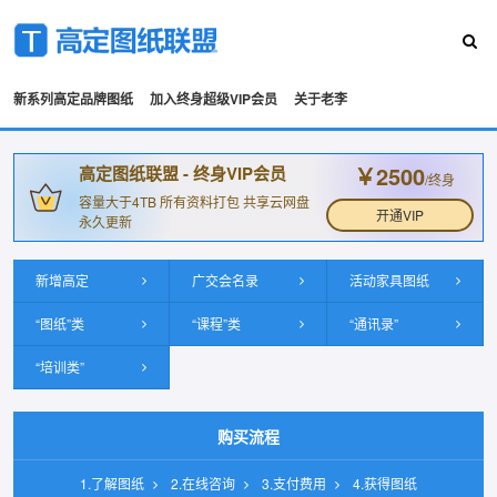
新系列高定品牌图纸
加入终身超级VIP会员
关于老李
￥2500
高定图纸联盟 - 终身VIP会员
/终身
容量大于4TB 所有资料打包 共享云网盘
开通VIP
永久更新
新增高定
广交会名录
活动家具图纸
“图纸”类
“课程”类
“通讯录”
“培训类”
购买流程
1.了解图纸
2.在线咨询
3.支付费用
4.获得图纸