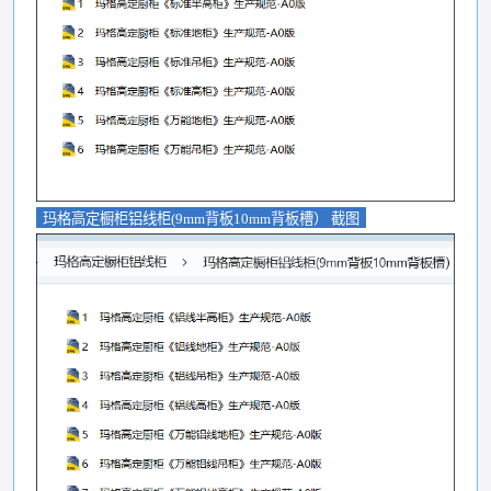
玛格高定橱柜铝线柜(9mm背板10mm背板槽） 截图