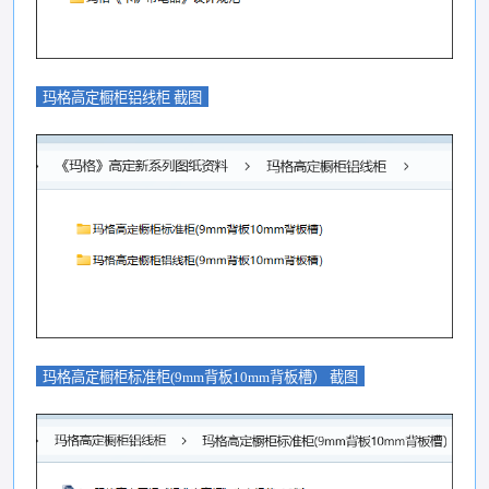
玛格高定橱柜铝线柜 截图
玛格高定橱柜标准柜(9mm背板10mm背板槽） 截图