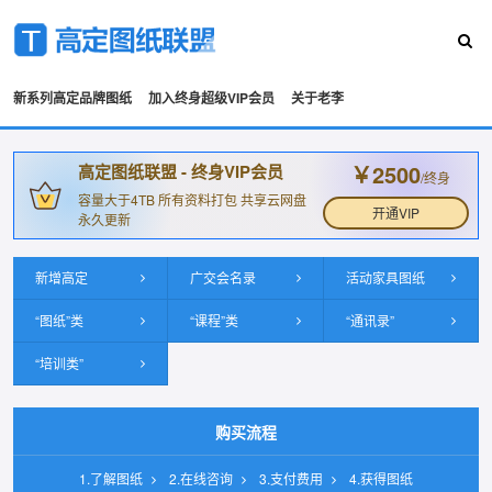
新系列高定品牌图纸
加入终身超级VIP会员
关于老李
￥2500
高定图纸联盟 - 终身VIP会员
/终身
容量大于4TB 所有资料打包 共享云网盘
开通VIP
永久更新
新增高定
广交会名录
活动家具图纸
“图纸”类
“课程”类
“通讯录”
“培训类”
购买流程
1.了解图纸
2.在线咨询
3.支付费用
4.获得图纸