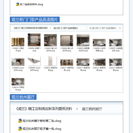
观兰柜门门型产品高清图片
观兰杭州展厅