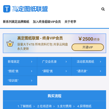
新系列高定品牌图纸
加入终身超级VIP会员
关于老李
￥2500
高定图纸联盟 - 终身VIP会员
/终身
容量大于4TB 所有资料打包 共享云网盘
开通VIP
永久更新
新增高定
广交会名录
活动家具图纸
“图纸”类
“课程”类
“通讯录”
“培训类”
购买流程
1.了解图纸
2.在线咨询
3.支付费用
4.获得图纸