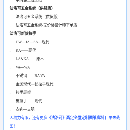
法洛可五金系统（供货版）
. 法洛可五金系统（供货版）
. 法洛可五金系统-无价格设计师下单版
法洛可新款拉手
. DW—JA—SA—现代
. KA——现代
. LA&KA——原木
. VA—WA
. 不锈钢——BA VA
. 金属现代—长拉手现代
. 拉手展架
. 皮拉手——现代
. 衣钩—支腿
因精力有限，还有更多
《法洛可》高定全屋定制图纸资料
目录未截
图！