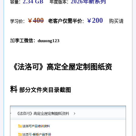
2.34 GB
2026年新系列
容量：
年度版本：
400
200
￥
￥
老客户仅需半价
购买请
学习价：
：
加
李工微信：duuong123
《法洛可》高定全屋定制图纸资
料
部分文件夹目录截图