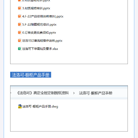
法洛可-橱柜产品手册