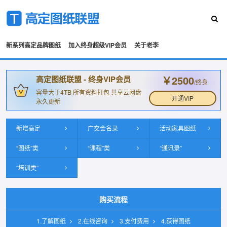
新系列高定品牌图纸
加入终身超级VIP会员
关于老李
￥2500
高定图纸联盟 - 终身VIP会员
/终身
容量大于4TB 所有资料打包 共享云网盘
开通VIP
永久更新
新增高定
广交会名录
活动家具图纸
“图纸”类
“课程”类
“通讯录”
“培训类”
购买流程
1.了解图纸
2.在线咨询
3.支付费用
4.获得图纸