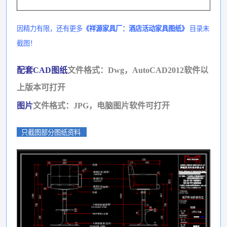
因精力有限，还有更多
《祥源家具厂：酒店活动家具图纸》
目录未
截图！
配套CAD图纸
文件格式
：Dwg，
AutoCAD2012
软件
以
上版
本
可
打开
图片
文件格式
：JPG，电脑图片
软件
可
打开
只截图部分图纸资料