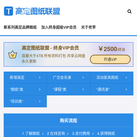
新系列高定品牌图纸
加入终身超级VIP会员
关于老李
￥2500
高定图纸联盟 - 终身VIP会员
/终身
容量大于4TB 所有资料打包 共享云网盘
开通VIP
永久更新
新增高定
广交会名录
活动家具图纸
“图纸”类
“课程”类
“通讯录”
“培训类”
购买流程
1.了解图纸
2.在线咨询
3.支付费用
4.获得图纸