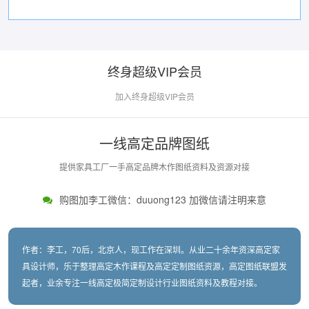
终身超级VIP会员
加入终身超级VIP会员
一线高定品牌图纸
提供家具工厂一手高定品牌木作图纸资料及资源对接
购图加李工微信：duuong123 加微信请注明来意
作者：李工，70后，北京人，现工作在深圳。从业二十余年资深高定家
具设计师，乐于整理高定木作课程及高定定制图纸资源，高定图纸联盟发
起者，业余专注一线高定极简定制设计行业图纸资料及教程对接。