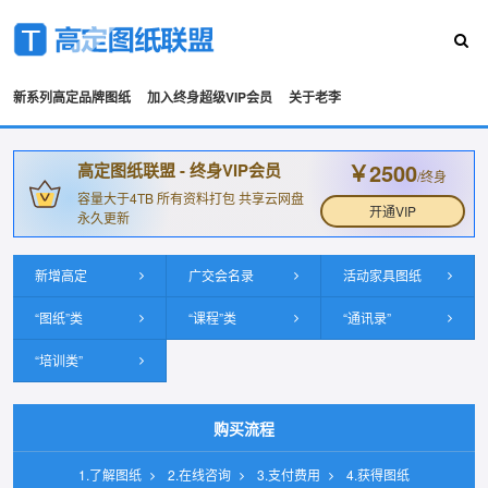
新系列高定品牌图纸
加入终身超级VIP会员
关于老李
￥2500
高定图纸联盟 - 终身VIP会员
/终身
容量大于4TB 所有资料打包 共享云网盘
开通VIP
永久更新
新增高定
广交会名录
活动家具图纸
“图纸”类
“课程”类
“通讯录”
“培训类”
购买流程
1.了解图纸
2.在线咨询
3.支付费用
4.获得图纸