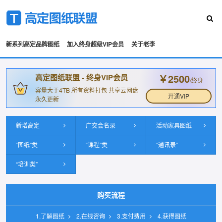
新系列高定品牌图纸
加入终身超级VIP会员
关于老李
￥2500
高定图纸联盟 - 终身VIP会员
/终身
容量大于4TB 所有资料打包 共享云网盘
开通VIP
永久更新
新增高定
广交会名录
活动家具图纸
“图纸”类
“课程”类
“通讯录”
“培训类”
购买流程
1.了解图纸
2.在线咨询
3.支付费用
4.获得图纸