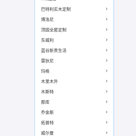
巴特利实木定制
博洛尼
顶固全屋定制
东威利
蓝谷新贵生活
雷狄尼
玛格
木里木外
木斯特
那库
乔金斯
拓普特
威尔曼