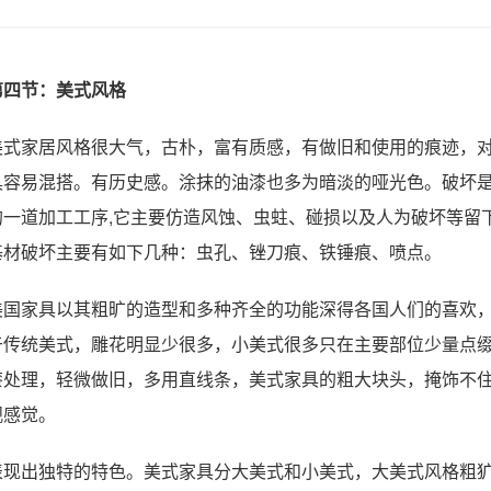
第四节：美式风格
美式家居风格很大气，古朴，富有质感，有做旧和使用的痕迹，对
具容易混搭。有历史感。涂抹的油漆也多为暗淡的哑光色。破坏
的一道加工工序,它主要仿造风蚀、虫蛀、碰损以及人为破坏等留下
基材破坏主要有如下几种：虫孔、锉刀痕、铁锤痕、喷点。
美国家具以其粗旷的造型和多种齐全的功能深得各国人们的喜欢
于传统美式，雕花明显少很多，小美式很多只在主要部位少量点
漆处理，轻微做旧，多用直线条，美式家具的粗大块头，掩饰不
观感觉。
表现出独特的特色。美式家具分大美式和小美式，大美式风格粗