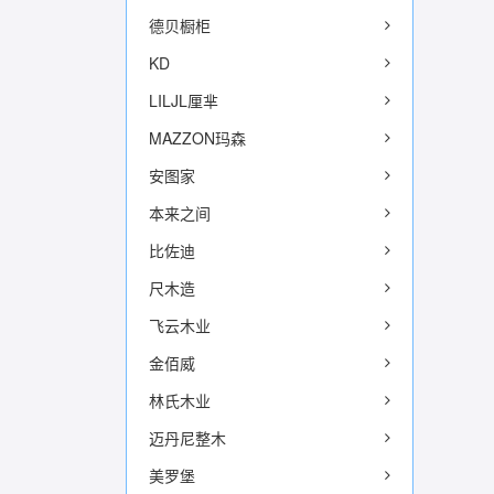
德贝橱柜
KD
LILJL厘芈
MAZZON玛森
安图家
本来之间
比佐迪
尺木造
飞云木业
金佰威
林氏木业
迈丹尼整木
美罗堡