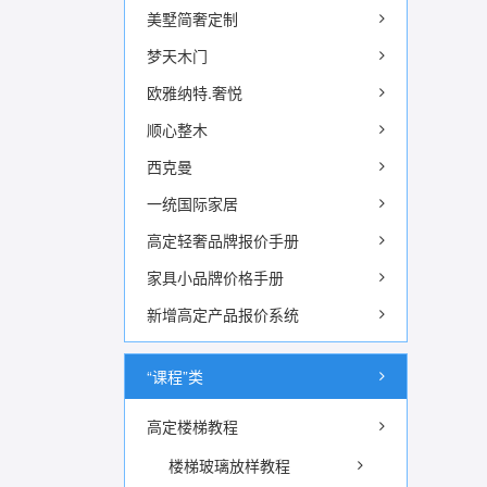
美墅简奢定制
梦天木门
欧雅纳特.奢悦
顺心整木
西克曼
一统国际家居
高定轻奢品牌报价手册
家具小品牌价格手册
新增高定产品报价系统
“课程”类
高定楼梯教程
楼梯玻璃放样教程