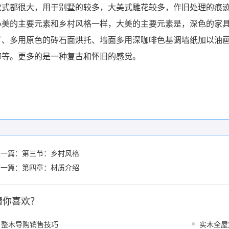
款式都很大，用于别墅的较多，大美式雕花较多，作旧处理的痕
小美的主要元素和乡村风格一样，大美的主要元素是，深色的家
灯、多用原色的砖石面烘托、墙面多用深咖啡色基调墙纸加以油
帘等。更多的是一种复古和怀旧的感觉。
上一篇：
第三节：乡村风格
下一篇：
第四章：材质介绍
猜你喜欢？
整木导购销售技巧
实木全屋