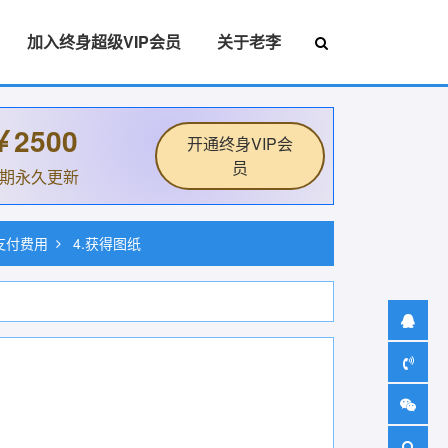
加入终身超级VIP会员
关于老李
￥2500
开通终身VIP会
员
后期永久更新
.支付费用
4.获得图纸