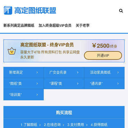
新系列高定品牌图纸
加入终身超级VIP会员
关于老李
￥2500
高定图纸联盟 - 终身VIP会员
/终身
容量大于4TB 所有资料打包 共享云网盘
开通VIP
永久更新
新增高定
广交会名录
活动家具图纸
“图纸”类
“课程”类
“通讯录”
“培训类”
购买流程
1.了解图纸
2.在线咨询
3.支付费用
4.获得图纸