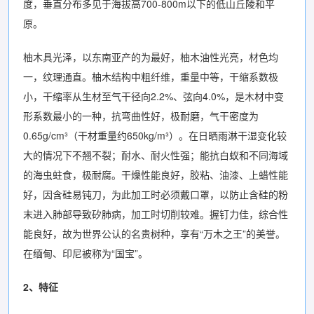
度，垂直分布多见于海拔高700-800m以下的低山丘陵和平
原。
柚木具光泽，以东南亚产的为最好，柚木油性光亮，材色均
一，纹理通直。柚木结构中粗纤维，重量中等，干缩系数极
小，干缩率从生材至气干径向2.2%、弦向4.0%，是木材中变
形系数最小的一种，抗弯曲性好，极耐磨，气干密度为
0.65g/cm³（干材重量约650kg/m³）。在日晒雨淋干湿变化较
大的情况下不翘不裂；耐水、耐火性强；能抗白蚁和不同海域
的海虫蛀食，极耐腐。干燥性能良好，胶粘、油漆、上蜡性能
好，因含硅易钝刀，为此加工时必须戴口罩，以防止含硅的粉
末进入肺部导致矽肺病，加工时切削较难。握钉力佳，综合性
能良好，故为世界公认的名贵树种，享有“万木之王”的美誉。
在缅甸、印尼被称为“国宝”。
2、特征