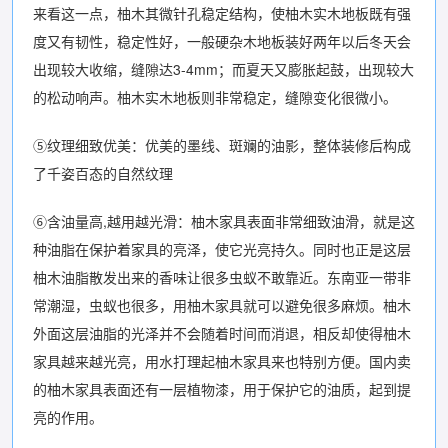
来看这一点，柚木其微针孔稳定结构，使柚木实木地板既有强
度又有韧性，稳定性好，一般硬杂木地板装好两年以后冬天会
出现较大收缩，缝隙达3-4mm；而夏天又膨胀起鼓，出现较大
的松动响声。柚木实木地板则非常稳定，缝隙变化很微小。
⑤纹理细致优美：优美的墨线、斑斓的油影，整体装修后构成
了千姿百态的自然纹理
⑥含油量高,越用越光滑：柚木家具表面非常细致油滑，就是这
种油脂在保护着家具的亮泽，使它光亮持久。同时也正是这层
柚木油脂散发出来的香味让很多虫蚁不敢靠近。东南亚一带非
常潮湿，虫蚁也很多，用柚木家具就可以避免很多麻烦。柚木
外面这层油脂的光泽并不会随着时间而消退，相反却使得柚木
家具越来越光亮，用水打理起柚木家具来也特别方便。国内卖
的柚木家具表面还有一层植物漆，用于保护它的油质，起到提
亮的作用。