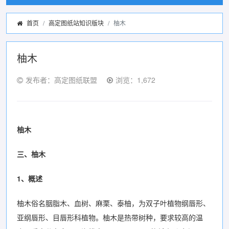
首页
高定图纸站知识版块
柚木
柚木
发布者：高定图纸联盟
浏览：1,672
柚木
三、柚木
1、概述
柚木俗名胭脂木、血树、麻栗、泰柚，为双子叶植物纲唇形、
亚纲唇形、目唇形科植物。柚木是热带树种，要求较高的温