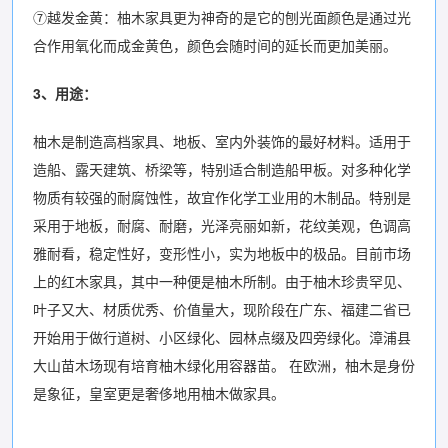
⑦越发金黄：柚木家具更为神奇的是它的刨光面颜色是通过光
合作用氧化而成金黄色，颜色会随时间的延长而更加美丽。
3、用途：
柚木是制造高档家具、地板、室内外装饰的最好材料。适用于
造船、露天建筑、桥梁等，特别适合制造船甲板。对多种化学
物质有较强的耐腐蚀性，故宜作化学工业用的木制品。特别是
采用于地板，耐腐、耐磨，光泽亮丽如新，花纹美观，色调高
雅耐看，稳定性好，变形性小，实为地板中的极品。目前市场
上的红木家具，其中一种便是柚木所制。由于柚木珍贵罕见、
叶子又大、材质优秀、价值量大，现阶段在广东、福建二省已
开始用于做行道树、小区绿化、园林点缀及四旁绿化。漳浦县
大山苗木场现有培育柚木绿化用容器苗。 在欧洲，柚木是身份
是象征，皇室更是奢侈地用柚木做家具。