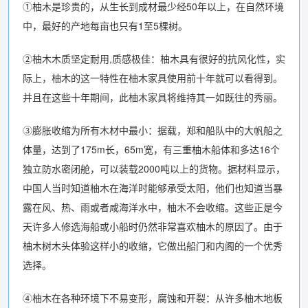
①柚木是珍贵的，从生长到成材最少经50年以上，在自然环境
中，最好的产地每亩也只有1至5棵树。
②柚木木质坚定耐用,质感极佳：柚木具有很好的抗风化性，实
际上，柚木的这一特性在柚木家具使用前十年就可以看得到。
并且在这些十年期间，此柚木家具将维持其一如既往的秀丽。
③膨胀收缩为所有木材中最小：据载，郑和船队中的大帆船之
体量，达到了175m长，65m宽，有三重柚木船体和多达16个
独立防水密闭舱，可以装载2000吨以上的货物。据材料显示，
中国人当时知道柚木在海洋时能够承受太阳，他们也知道当暴
露在风、热、雨或者咸海洋水中，柚木不会收缩。这些正是今
天许多人修选海船或小船时仍然非常喜欢柚木的原因了。由于
柚木树木头体验这样小的收缩，它做出船门和内阁的一个优秀
选择。
④柚木在各种环境下不易变形，腐蚀和开裂：从许多柚木地板