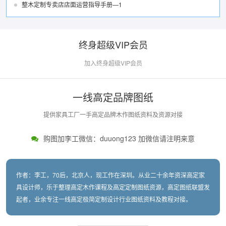
整木定制专卖店店面运营指导手册—1
终身超级VIP会员
加入终身超级VIP会员
一线高定品牌图纸
提供家具工厂一手高定品牌木作图纸资料及资源对接
购图加李工微信：duuong123 加微信请注明来意
作者：李工，70后，北京人，现工作在深圳。从业二十余年资深高定家
具设计师，乐于整理高定木作课程及高定定制图纸资源，高定图纸联盟发
起者，业余专注一线高定极简定制设计行业图纸资料及教程对接。