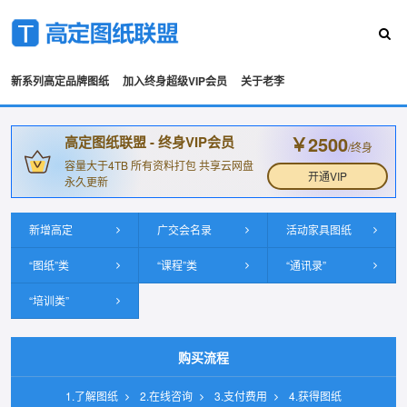
新系列高定品牌图纸
加入终身超级VIP会员
关于老李
￥2500
高定图纸联盟 - 终身VIP会员
/终身
容量大于4TB 所有资料打包 共享云网盘
开通VIP
永久更新
新增高定
广交会名录
活动家具图纸
“图纸”类
“课程”类
“通讯录”
“培训类”
购买流程
1.了解图纸
2.在线咨询
3.支付费用
4.获得图纸