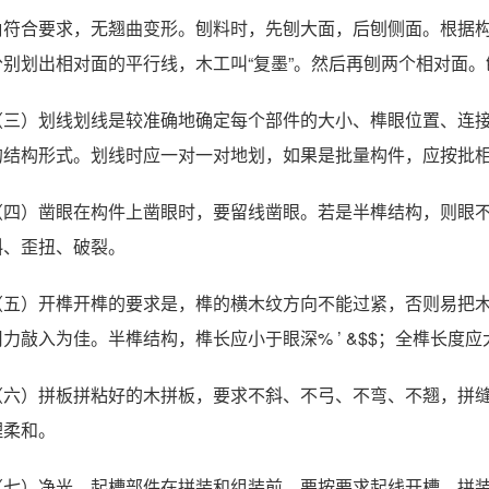
角符合要求，无翘曲变形。刨料时，先刨大面，后刨侧面。根据
分别划出相对面的平行线，木工叫“复墨”。然后再刨两个相对面
（三）划线划线是较准确地确定每个部件的大小、榫眼位置、连
的结构形式。划线时应一对一对地划，如果是批量构件，应按批
（四）凿眼在构件上凿眼时，要留线凿眼。若是半榫结构，则眼
斜、歪扭、破裂。
（五）开榫开榫的要求是，榫的横木纹方向不能过紧，否则易把
用力敲入为佳。半榫结构，榫长应小于眼深% ’ &$$；全榫长度应大于木
（六）拼板拼粘好的木拼板，要求不斜、不弓、不弯、不翘，拼
理柔和。
（七）净光、起槽部件在拼装和组装前，要按要求起线开槽，拼