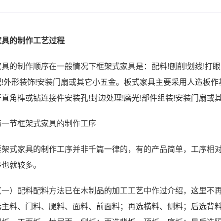
家具的制作工艺过程
家具的制作顺序在一般情况下框架式家具是：配料!刨削!划线!打眼!开
配!外形装饰!安装门扇或其它小五金。板式家具主要采用人造板作
开直角榫或钻连接件安装孔!封边处理!磨光!部件组装!安装门扇或
第一节框架式家具的制作工序
框架式家具的制作工序并非千篇一律的，有的产品简单，工序相
序也就较多。
（一）配料配料方法已在木制品的加工工艺中作过介绍，这里不
选主料、门料、腿料、面料、前面料；再选横料、侧料；后选背