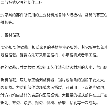
第二节板式家具的制作工序
板式家具的部件所使用的主要材料是各种人造板材。常见的有空
纤维板等。
一、基材锯裁
! " 实心板部件锯裁。板式家具的基材除空心板外，其它板材如
寸规格锯裁。锯裁方法可采用圆锯机、小带锯机或者手工锯。
部件的锯裁尺寸要根据封边的工艺作法和封边材料的大小，留出
用锯机锯裁，应注意正确调整机器，锯片或锯条的锯齿不要太大
崩裂现象。为防止部件边部或表面撕裂，可采用上下双锯片锯切
运转方向均由基材的表层向里层锯切。大批量的板式部件在工厂
边锯削、齐边、涂胶、封边、倒棱、砂磨、钻孔等一次成功。