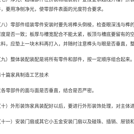
件，要用净刨净光，使零部件表面的光度符合要求。
（八）零部件组装零件安装时要先将榫头倒棱，检查眼深浅与榫
深度是否一致；板厚与槽宽配合不能太紧，板顶与槽底要留有的
木料，应垫上一块木料再打入，并随时注意榫头与眼是否垂直，
（九）整体装配装配是将所有零件和部件，按一定顺序组合起来
第十篇家具制造工艺技术
意各零部件的面与面是否垂直，结合是否严密。
（十）外形装饰家具装配好以后，要进行外形装饰处理，对主体
（十一）安装门扇或其它小五金安装门扇以及碰珠、插销、屉锁