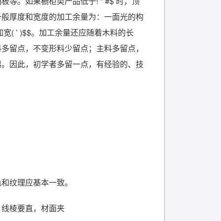
。如果橱柜类产品低于! " #$ 时，顶
一般厚度和宽度的加工余量为：一面光的构
宽( ’ )$$。加工余量还应随着木料的长
料多留点，不变形料少留点；主料多留点，
器。因此，初学者多留一点，有经验的、技
色和纹理应基本一致。
，线棱要直，材面夹