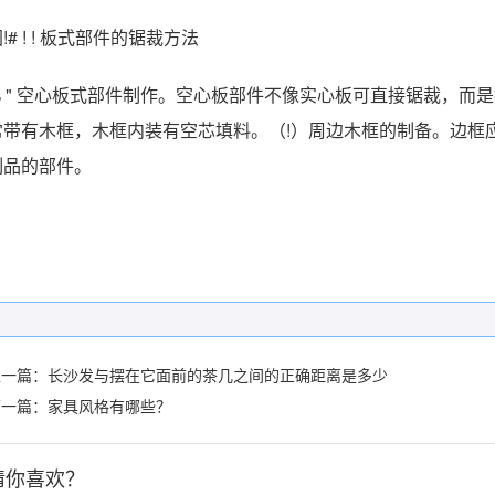
!# ! ! 板式部件的锯裁方法
% " 空心板式部件制作。空心板部件不像实心板可直接锯裁，而
常带有木框，木框内装有空芯填料。（!）周边木框的制备。边框
制品的部件。
上一篇：
长沙发与摆在它面前的茶几之间的正确距离是多少
下一篇：
家具风格有哪些？
猜你喜欢？