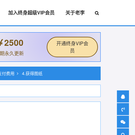
加入终身超级VIP会员
关于老李
￥2500
开通终身VIP会
员
后期永久更新
.支付费用
4.获得图纸