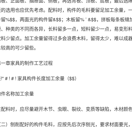
门板、正面板、抽屉面、侧板；再选背板、顶板、底板；最后选隔板等
板的选用也应优先考虑。配料时，构件的毛料要留足加工余量，
件留%$$，两面光的构件留&$$；木板留% ’ &$$，拼板每条板缝加
短、种类的不同而各异，长料留多一点，短料留少一点，易变形
次料少留点。加工余量留得过多会浪费木料，留得太少，难以成
术较高的可少留些。
第一章家具的制作工艺过程
!" # ! # ! 家具构件长度加工余量（$$）
构件名称加工余量
在配料时，应尽量避开木节、虫眼、裂纹、变质等缺陷，木材颜
（二）刨削配好的构件毛料，应按先后次序刨光，要求材面要光