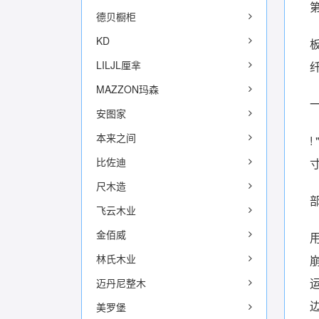
德贝橱柜
KD
LILJL厘芈
MAZZON玛森
安图家
本来之间
比佐迪
尺木造
飞云木业
金佰威
林氏木业
迈丹尼整木
美罗堡