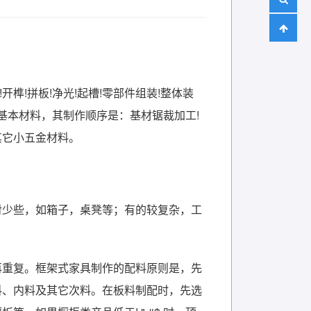
榫!拼板!净光!起槽!零部件组装!整体装
基本材料，其制作顺序是：基材锯裁加工!
其它小五金材料。
对少些，如箱子，桌凳等；有的较复杂，工
再重复。框架式家具制作的配料原则是，先
料、内料及其它次料。在板料制配时，先选