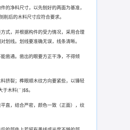
构件的净料尺寸，以先刨好的两面为基准，
。刨削后的木料尺寸应符合要求。
接方式，并根据构件的受力情况，采用合理
相对划线。划线要准确无误，线条清晰。
不能凿通。凿出的眼要方正干净，不得倾
木料挤裂；榫眼顺木纹方向要紧些，以锤轻
料( ’ )$$。
缝平直，结合严密，颜色一致（正面），纹
装后的部件上若留有墨线或光度不够的部