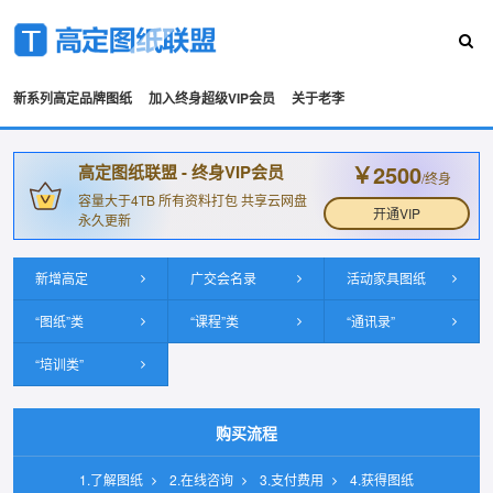
新系列高定品牌图纸
加入终身超级VIP会员
关于老李
￥2500
高定图纸联盟 - 终身VIP会员
/终身
容量大于4TB 所有资料打包 共享云网盘
开通VIP
永久更新
新增高定
广交会名录
活动家具图纸
“图纸”类
“课程”类
“通讯录”
“培训类”
购买流程
1.了解图纸
2.在线咨询
3.支付费用
4.获得图纸