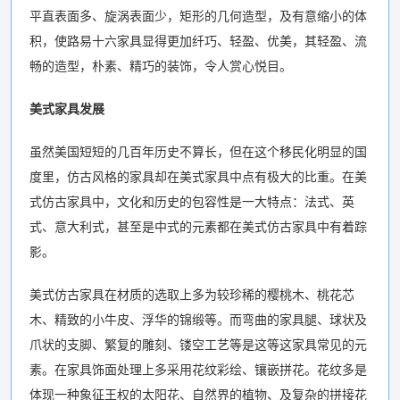
平直表面多、旋涡表面少，矩形的几何造型，及有意缩小的体
积，使路易十六家具显得更加纤巧、轻盈、优美，其轻盈、流
畅的造型，朴素、精巧的装饰，令人赏心悦目。
美式家具发展
虽然美国短短的几百年历史不算长，但在这个移民化明显的国
度里，仿古风格的家具却在美式家具中点有极大的比重。在美
式仿古家具中，文化和历史的包容性是一大特点：法式、英
式、意大利式，甚至是中式的元素都在美式仿古家具中有着踪
影。
美式仿古家具在材质的选取上多为较珍稀的樱桃木、桃花芯
木、精致的小牛皮、浮华的锦缎等。而弯曲的家具腿、球状及
爪状的支脚、繁复的雕刻、镂空工艺等是这等这家具常见的元
素。在家具饰面处理上多采用花纹彩绘、镶嵌拼花。花纹多是
体现一种象征王权的太阳花、自然界的植物、及复杂的拼接花