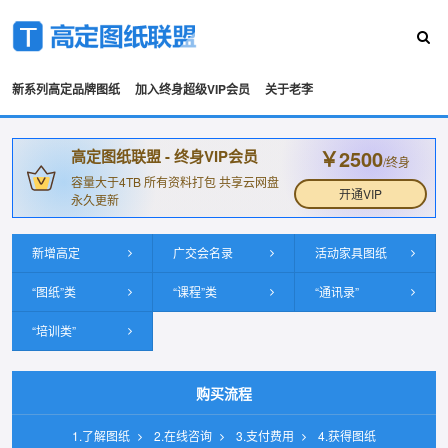
新系列高定品牌图纸
加入终身超级VIP会员
关于老李
￥2500
高定图纸联盟 - 终身VIP会员
/终身
容量大于4TB 所有资料打包 共享云网盘
开通VIP
永久更新
新增高定
广交会名录
活动家具图纸
“图纸”类
“课程”类
“通讯录”
“培训类”
购买流程
1.了解图纸
2.在线咨询
3.支付费用
4.获得图纸