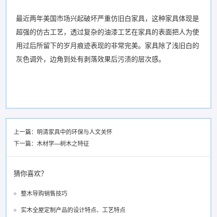
最近两年美国市场兴起破坏严重仿旧白家具，这种家具体现是
超强的仿古工艺，透过复杂的油漆工艺在家具的表面把人为使
用过后所留下的岁月痕迹表现的非常完美。家具除了浅旧白的
灰色调外，边角到处有剥落效果后污渍的层次感。
上一篇：
明清家具中的环保与人文关怀
下一篇：
木材学—树木之特征
猜你喜欢？
整木导购销售技巧
实木全屋定制产品的设计特点、工艺特点