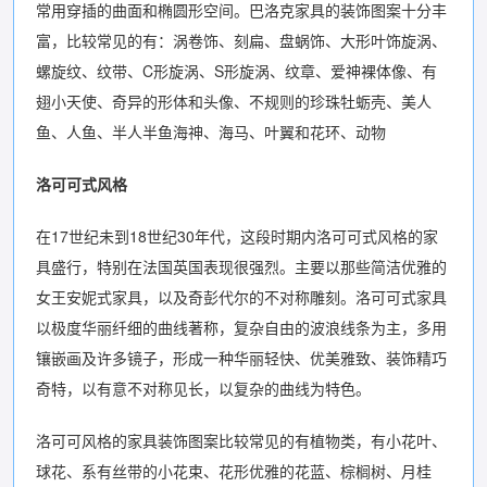
常用穿插的曲面和椭圆形空间。巴洛克家具的装饰图案十分丰
富，比较常见的有：涡卷饰、刻扁、盘蜗饰、大形叶饰旋涡、
螺旋纹、纹带、C形旋涡、S形旋涡、纹章、爱神裸体像、有
翅小天使、奇异的形体和头像、不规则的珍珠牡蛎壳、美人
鱼、人鱼、半人半鱼海神、海马、叶翼和花环、动物
洛可可式风格
在17世纪未到18世纪30年代，这段时期内洛可可式风格的家
具盛行，特别在法国英国表现很强烈。主要以那些简洁优雅的
女王安妮式家具，以及奇彭代尔的不对称雕刻。洛可可式家具
以极度华丽纤细的曲线著称，复杂自由的波浪线条为主，多用
镶嵌画及许多镜子，形成一种华丽轻快、优美雅致、装饰精巧
奇特，以有意不对称见长，以复杂的曲线为特色。
洛可可风格的家具装饰图案比较常见的有植物类，有小花叶、
球花、系有丝带的小花束、花形优雅的花蓝、棕榈树、月桂