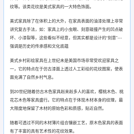
纹等。该类花纹是美式家具的一大特色饰面。
美式家具除了在体积上的大外，在家具表面的油漆处理上非常
讲究复古手法，如：家具上的小虫眼、刻意碰撞产生的凹点破
坏、小漆裂等，这些看似不经意，但其实都是设计的“刻意”---
强调是历史的传承感和文化底蕴
美式乡村彩绘家具在上世纪未是美国市场非常受欢迎家具之
一，它的特点在于仿古漆面上透过人工彩绘的花纹图案，使表
面充满了自然乡村气息。
到20世纪随着仿古木色家具赳来赳多人的喜欢，樱桃木色、桃
花芯木色等家具盛行。它的特点在于体现木材本身的纹理，最
大限度地保留了木材的原始色彩和质感，贴近自然。
随着可透过不同的木材薄片组合镶嵌工艺，原木色家具的表面
有了丰富的具有艺术性的花纹效果。