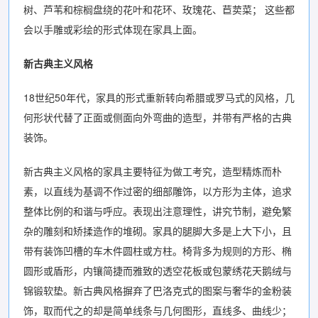
树、芦苇和棕榈盘绕的花叶和花环、玫瑰花、苣荬菜； 这些都
会以手雕或彩绘的形式体现在家具上面。
新古典主义风格
18世纪50年代，家具的形式重新转向希腊或罗马式的风格，几
何形状代替了正面或侧面向外弯曲的造型，并带有严格的古典
装饰。
新古典主义风格的家具主要特征为做工考究，造型精炼而朴
素，以直线为基调不作过密的细部雕饰，以方形为主体，追求
整体比例的和谐与呼应。表现出注意理性，讲究节制，避免繁
杂的雕刻和矫揉造作的堆砌。家具的腿脚大多是上大下小，且
带有装饰凹槽的车木件圆柱或方柱。椅背多为规则的方形、椭
圆形或盾形，内镶简捷而雅致的透空花板或包蒙绣花天鹅绒与
锦锻软垫。新古典风格摒弃了巴洛克式的图案与奢华的金粉装
饰，取而代之的却是简单线条与几何图形，直线多、曲线少；