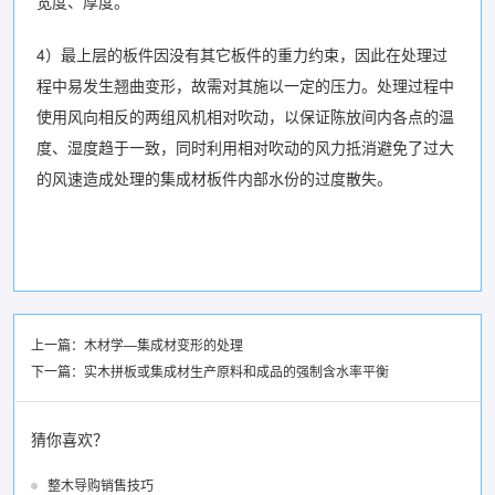
宽度、厚度。
4）最上层的板件因没有其它板件的重力约束，因此在处理过
程中易发生翘曲变形，故需对其施以一定的压力。处理过程中
使用风向相反的两组风机相对吹动，以保证陈放间内各点的温
度、湿度趋于一致，同时利用相对吹动的风力抵消避免了过大
的风速造成处理的集成材板件内部水份的过度散失。
上一篇：
木材学—集成材变形的处理
下一篇：
实木拼板或集成材生产原料和成品的强制含水率平衡
猜你喜欢？
整木导购销售技巧