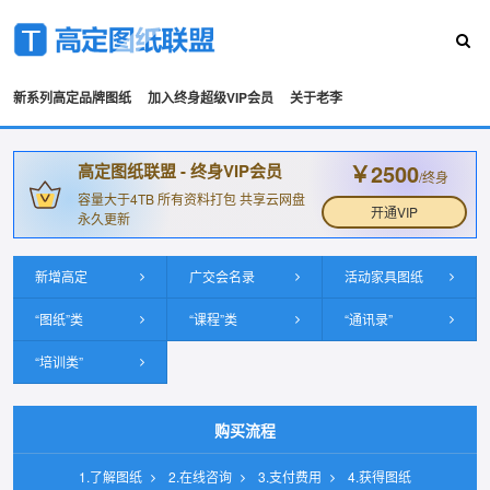
新系列高定品牌图纸
加入终身超级VIP会员
关于老李
￥2500
高定图纸联盟 - 终身VIP会员
/终身
容量大于4TB 所有资料打包 共享云网盘
开通VIP
永久更新
新增高定
广交会名录
活动家具图纸
“图纸”类
“课程”类
“通讯录”
“培训类”
购买流程
1.了解图纸
2.在线咨询
3.支付费用
4.获得图纸