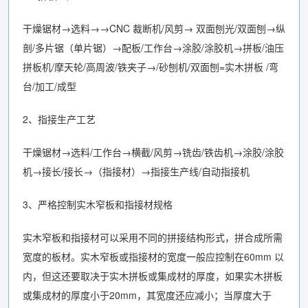
干燥锯材→选料→→CNC 裁断机/风剪→ 双面刨光/双面刨→纵
剖/多片锯（单片锯）→配板/工作台→涂胶/涂胶机→拼板/油压
拼板机/摩天轮/高周波/铁夹子→/砂刨机/双面刨=实木拼板 /弯
台/加工/成型
2、指接生产工艺
干燥锯材→选料/工作台→横截/风剪→铣齿/铁齿机→涂胶/涂胶
机→接长/接长→（指接材）→指接生产线/自动指接机
3、严格控制实木窄板和指接材规格
实木窄板和指接材可以采用不同的拼接结构形式，拼合成所需
宽度的板材。实木窄板或指接材的宽度一般应控制在60mm 以
内，但这还要取决于实木拼板或集成材的厚度，如果实木拼板
或集成材的厚度小于20mm，其宽度还应减小；当厚度大于