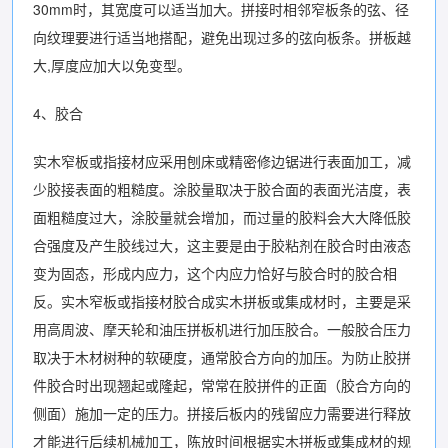
30mm时，其宽度可以适当加大。拼接时相邻窄板条的弦、径
向纹理要进行适当地搭配，避免出现过多的弦向板条。拼板越
大,厚度应加大以免变型。
4、胶合
实木窄板或指接材应采用刨床或精密修边锯进行表面加工，减
少胶接表面的粗糙度。涂胶量取决于胶合面的表面光洁度，表
面粗糙度过大，涂胶量就会增加，而过量的胶料会大大降低胶
合强度及产生胶线过大，这主要是由于胶粘剂在胶合时由液态
变为固态，形成内应力，这个内应力恰好与胶合时的胶合相
反。实木窄板或指接材胶合成实木拼板或集成材时，主要是采
用高周波、摩天轮和油压拼板机进行加压胶合。一般胶合压力
取决于木材树种的软硬度，通常胶合方向的加压。为防止胶拼
件胶合时出现翘起或隆起，常常在胶拼件的正面（胶合方向的
侧面）施加一定的压力。拼接后板内的残留应力需要进行释放
才能进行后续机械加工，陈放时间根据实木拼板或集成材的规