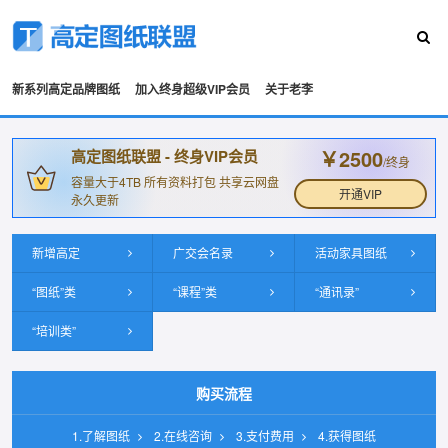
新系列高定品牌图纸
加入终身超级VIP会员
关于老李
￥2500
高定图纸联盟 - 终身VIP会员
/终身
容量大于4TB 所有资料打包 共享云网盘
开通VIP
永久更新
新增高定
广交会名录
活动家具图纸
“图纸”类
“课程”类
“通讯录”
“培训类”
购买流程
1.了解图纸
2.在线咨询
3.支付费用
4.获得图纸