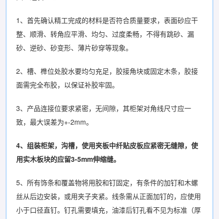
1、首先确认精工完成的材料是否符合质量要求，表面砂应干
整、顺滑、转角应平滑、均匀、过度柔畅，不得有跳砂、漏
砂、逆砂、砂变形、薄片砂穿等现象。
2、槽、榫位处胶水要均匀充足，胶接角块或固定木条，胶接
面需完全布胶，以保证补胶牢固。
3、产品连接位要求紧密，无间隙，其柜架对角线尺寸应一
致，最大误差为+-2mm。
4、组装柜架，沟槽，使用夹板中纤贴皮板应紧密无缝隙，使
用实木板块的应留3-5mm伸缩缝。
5、所有饰条和覆盖物将用胶和钉固定，有条件的加钉和木螺
丝从后边安装，或用夹子夹紧。线条需从正面加钉的，应使用
小于口径直钉。钉孔需要填充，油漆后钉孔看不见为标准（厚