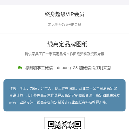
终身超级VIP会员
加入终身超级VIP会员
一线高定品牌图纸
提供家具工厂一手高定品牌木作图纸资料及资源对接
购图加李工微信：duuong123 加微信请注明来意
作者：李工，70后，北京人，现工作在深圳。从业二十余年资深高定家
具设计师，乐于整理高定木作课程及高定定制图纸资源，高定图纸联盟发
起者，业余专注一线高定极简定制设计行业图纸资料及教程对接。