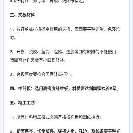
5木纹特性—如订单、样板、或图纸指定。
三、夹板材料：
1、按订单或样板指定使用的夹板，表面要平整光滑，色泽均
匀。
2、开裂、脱胶、蓝变、粗糙、透胶等到有缺陷的不能使用，
暗面可允许夹板有小面积修补。
3、夹板厚度要符合国家计量标准。
四、中纤板：选用高密度纤维板，材质要达到国家检验A级。
五、精工工艺：
1、所有材料精工格式必须严格按样板和图纸执行。
2、
断面整齐，切角部件、镂槽边角、孔边、及线条要平整光