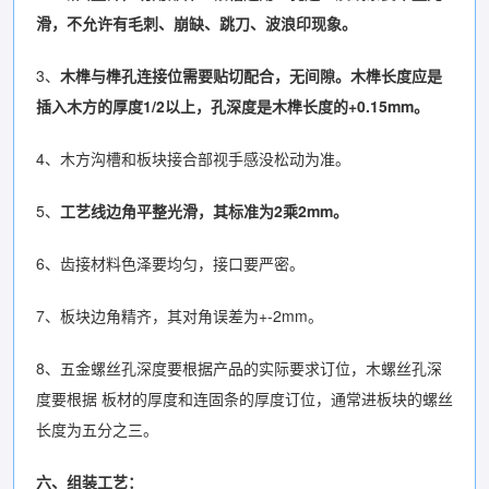
滑，不允许有毛刺、崩缺、跳刀、波浪印现象。
3、
木榫与榫孔连接位需要贴切配合，无间隙。木榫长度应是
插入木方的厚度1/2以上，孔深度是木榫长度的+0.15mm。
4、木方沟槽和板块接合部视手感没松动为准。
5、
工艺线边角平整光滑，其标准为2乘2mm。
6、齿接材料色泽要均匀，接口要严密。
7、板块边角精齐，其对角误差为+-2mm。
8、五金螺丝孔深度要根据产品的实际要求订位，木螺丝孔深
度要根据 板材的厚度和连固条的厚度订位，通常进板块的螺丝
长度为五分之三。
六、组装工艺：