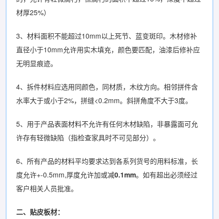
材厚25%）
3、材料面积不能超过10mm以上死节、蓝变斑印。木材修补
直径小于10mm允许用实木填充，颜色要匹配，油漆后修补应
无明显痕迹。
4、拆件材料应选用同颜色，同材质，木纹方向。相邻拼件含
水率大于或小于2%，拼缝<0.2mm。斜拼角度不大于3度。
5、用于产品表面材料不允许有任何木材缺陷，非暴露面可允
许存有轻微缺陷（指检查家具时不可见部分）。
6、所有产品的材料平均要求达到各系列货号的用料标准，长
度允许+-0.5mm,厚度允许加或减
0.1mm
。如有超出必须经过
客户相关人员批准。
二、贴皮板材：