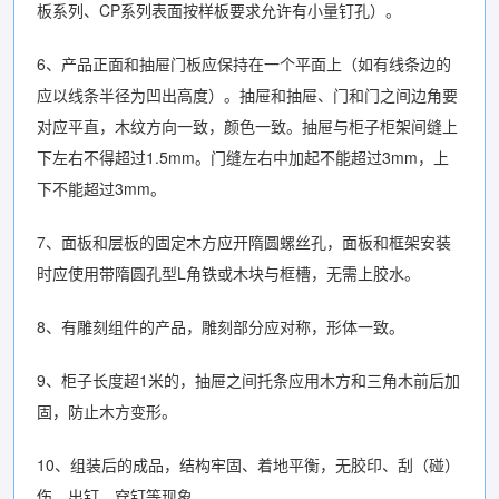
板系列、CP系列表面按样板要求允许有小量钉孔）。
6、产品正面和抽屉门板应保持在一个平面上（如有线条边的
应以线条半径为凹出高度）。抽屉和抽屉、门和门之间边角要
对应平直，木纹方向一致，颜色一致。抽屉与柜子柜架间缝上
下左右不得超过1.5mm。门缝左右中加起不能超过3mm，上
下不能超过3mm。
7、面板和层板的固定木方应开隋圆螺丝孔，面板和框架安装
时应使用带隋圆孔型L角铁或木块与框槽，无需上胶水。
8、有雕刻组件的产品，雕刻部分应对称，形体一致。
9、柜子长度超1米的，抽屉之间托条应用木方和三角木前后加
固，防止木方变形。
10、组装后的成品，结构牢固、着地平衡，无胶印、刮（碰）
伤、出钉、穿钉等现象。