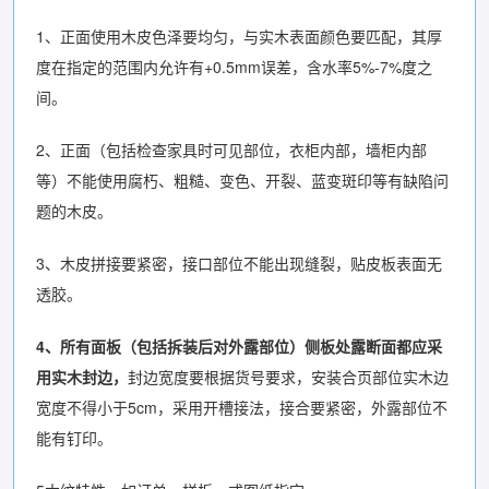
1、正面使用木皮色泽要均匀，与实木表面颜色要匹配，其厚
度在指定的范围内允许有+0.5mm误差，含水率5%-7%度之
间。
2、正面（包括检查家具时可见部位，衣柜内部，墙柜内部
等）不能使用腐朽、粗糙、变色、开裂、蓝变斑印等有缺陷问
题的木皮。
3、木皮拼接要紧密，接口部位不能出现缝裂，贴皮板表面无
透胶。
4、所有面板（包括拆装后对外露部位）侧板处露断面都应采
用实木封边，
封边宽度要根据货号要求，安装合页部位实木边
宽度不得小于5cm，采用开槽接法，接合要紧密，外露部位不
能有钉印。