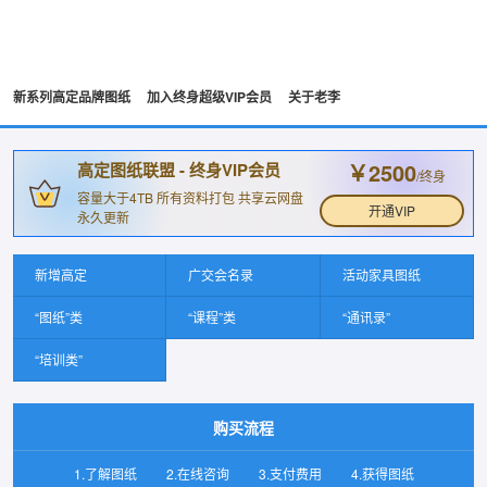
新系列高定品牌图纸
加入终身超级VIP会员
关于老李
￥2500
高定图纸联盟 - 终身VIP会员
/终身
容量大于4TB 所有资料打包 共享云网盘
开通VIP
永久更新
新增高定
广交会名录
活动家具图纸
“图纸”类
“课程”类
“通讯录”
“培训类”
购买流程
1.了解图纸
2.在线咨询
3.支付费用
4.获得图纸