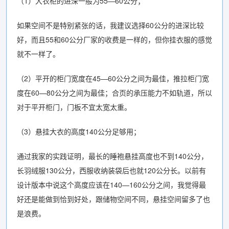
（1）大衣柜的进深一般为55—60公分；
如果空间不是特别紧张的话，我建议选择60公分的进深比较
好，而且55和60公分厂家的收费是一样的，但你挂衣服的感觉
就不一样了。
（2）平开的柜门宽度在45—60公分之间为最佳，推拉柜门宽
度在60—80公分之间为最佳；合页的承压能力不如轨道，所以
对于平开柜门，门板不宜太宽太重。
（3）悬挂大衣的高度140公分足够用；
通过我家的实践证明，最长的睡袍悬挂高度也不到140公分，
长羽绒服130公分，西服收纳装袋后也就120公分长。以前有
设计版本中说这个高度应该在140—160公分之间，我觉得最
好还是能做到恰到好处，跟储物空间不同，悬挂空间留多了也
是浪费。