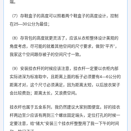
端。
（7）存鞋盒子的高度可以照着两个鞋盒子的高度设计，控制
在25—30公分为最佳；
（8）存背包的高度就更灵活了，应该从衣柜整体设计美观的
角度考虑，尽可能的就着其他空间的尺寸要求，做到“平齐”，
我家这个空间跟存被子的空间尺寸一致。
（9）安装挂衣杆的时候应该注意，挂衣杆一定要以衣柜内部
实际进深为标准取中，且距离上面的板子必须要有4—6公分的
距离才对，这个尺寸必须满足，因为距离太短，以后放衣架子
会比较费劲；距离太长，又浪费空间。
挂衣杆也属于五金系列，我仍然建议大家别图便宜。好的挂衣
杆两边至少应该有两到三个螺丝固定端头，定位打孔的时候一
定要注意，给“储大”安装三个挂衣杆整整用了我一下午的时间