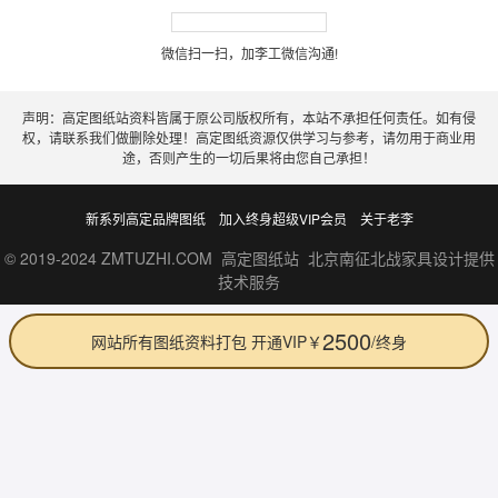
微信扫一扫，加李工微信沟通!
声明：高定图纸站资料皆属于原公司版权所有，本站不承担任何责任。如有侵
权，请联系我们做删除处理！高定图纸资源仅供学习与参考，请勿用于商业用
途，否则产生的一切后果将由您自己承担！
新系列高定品牌图纸
加入终身超级VIP会员
关于老李
© 2019-2024 ZMTUZHI.COM 高定图纸站 北京南征北战家具设计提供
技术服务
2500
网站所有图纸资料打包 开通VIP￥
/终身