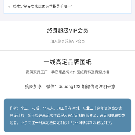
整木定制专卖店店面运营指导手册—1
终身超级VIP会员
加入终身超级VIP会员
一线高定品牌图纸
提供家具工厂一手高定品牌木作图纸资料及资源对接
购图加李工微信：duuong123 加微信请注明来意
作者：李工，70后，北京人，现工作在深圳。从业二十余年资深高定家
具设计师，乐于整理高定木作课程及高定定制图纸资源，高定图纸联盟发
起者，业余专注一线高定极简定制设计行业图纸资料及教程对接。