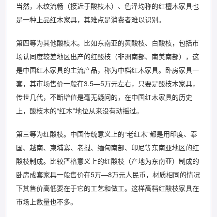
当然，木纹流畅（接近于酸枝木）、色泽均称的红檀木家具也
是一种上品红木家具，其难点是消费者难以识别。
第四等为其他酸枝木。比如东南亚的黄酸枝、白酸枝，包括市
场认同度较差地区出产的红酸枝（非洲南部、南美南部），这
是中国红木家具的主流产品，称为中档红木家具。卧房家具一
套，其市场售价一般在3.5—5万元左右，只要是酸枝木家具，
传世几代，不断增值是毫无疑问的，在中国红木家具的历史
上，酸枝木的“红木”地位从来没有动摇过。
第三等为红酸枝。中国传统意义上的“老红木”都是用印度、泰
国、越南、柬埔寨、老挝、缅甸南部、印尼等东南亚地区的红
酸枝制成。比较严格意义上的红酸枝（产地为东南亚）制成的
卧房成套家具一般售价在5万—8万元人民币，材质相同的情况
下其售价高低要在于它的工艺和做工。这样高档红酸枝家具在
市场上数量也不多。