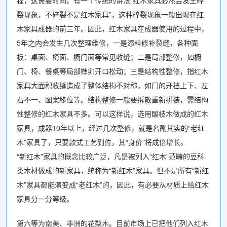
程，这需要时间。有一个传统的讲法“红木家具必然会发生碎
裂现象，不碎裂不是红木家具”，这种碎裂现象一般出现在红
木家具成器的前三年。因此，红木家具在成器使用的过程中，
5年之内会发生几次整理维修，一是添料修补裂缝，各种面
板：桌面、椅面、橱门面等常见收缝；二是局部整修，如橱
门、椅、餐桌等局部榫卯开口松动；三是结构性整修，指红木
家具大面积收缝造成了整体结构不对称，如门的开档上下、左
右不一、图案移位等。结构整修一般要拆散重新拼装，需结构
性整修的红木家具不多。可以这样说，选用酸枝木做成的红木
家具，成器10年以上，经过几次整修，就是名副其实的“老红
木”家具了，只要款式工艺到位，其“身价”将成倍增长。
“新红木”家具的概念比较广泛，凡是被列入“红木”范畴的豆科
类木材做成的新家具，统称为“新红木”家具。但不是所有“新红
木”家具都能演变成“老红木”的，因此，有必要从材质上给红木
家具分一分等级。
第六等为南美、非洲的花梨木。目前市场上已把他们列入红木