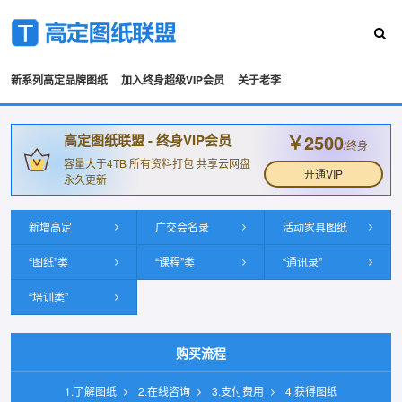
新系列高定品牌图纸
加入终身超级VIP会员
关于老李
￥2500
高定图纸联盟 - 终身VIP会员
/终身
容量大于4TB 所有资料打包 共享云网盘
开通VIP
永久更新
新增高定
广交会名录
活动家具图纸
“图纸”类
“课程”类
“通讯录”
“培训类”
购买流程
1.了解图纸
2.在线咨询
3.支付费用
4.获得图纸