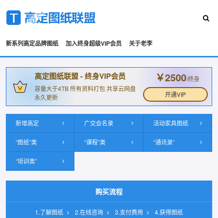
新系列高定品牌图纸
加入终身超级VIP会员
关于老李
￥2500
高定图纸联盟 - 终身VIP会员
/终身
容量大于4TB 所有资料打包 共享云网盘
开通VIP
永久更新
新增高定
广交会名录
活动家具图纸
“图纸”类
“课程”类
“通讯录”
“培训类”
购买流程
1.了解图纸
2.在线咨询
3.支付费用
4.获得图纸