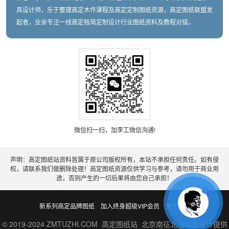
具设计师，乐于整理高定木作课程及高定定制图纸资源，高定图纸联盟发
起者，业余专注一线高定极简定制设计行业图纸资料及教程对接。
微信扫一扫，加李工微信沟通!
声明：高定图纸站资料皆属于原公司版权所有，本站不承担任何责任。如有侵
权，请联系我们做删除处理！高定图纸资源仅供学习与参考，请勿用于商业用
途，否则产生的一切后果将由您自己承担！
新系列高定品牌图纸
加入终身超级VIP会员
关于老李
© 2019-2024 ZMTUZHI.COM 高定图纸站 北京南征北战家具设计提供