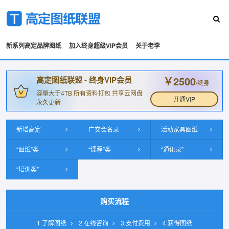
新系列高定品牌图纸
加入终身超级VIP会员
关于老李
￥2500
高定图纸联盟 - 终身VIP会员
/终身
容量大于4TB 所有资料打包 共享云网盘
开通VIP
永久更新
新增高定
广交会名录
活动家具图纸
“图纸”类
“课程”类
“通讯录”
“培训类”
购买流程
1.了解图纸
2.在线咨询
3.支付费用
4.获得图纸