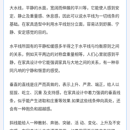
大水线，平静的水面，宽阔而伸展的平川等，它能使人感到安
定、静止及重量感、休息感，因此可以说水平线为一切线条的
基础。在家具造型中利用水平线划分立面，容易达到舒展、宁
静、安定感觉的目的。
水平线所固有的平静松缓感多半得之于水平线与均衡原则之间
的关系，例如天平两边的对称盘重量相等，人们心里就感到平
静，在家具设计中它能强调家具与大地之间的关系，有一种非
同凡响的宁静和惬意的感受。
垂直的直线是庄严而高耸的，表示上升、严肃、端正，给人以
挺拔、屹立、沉重 及支持感，在家具设计中着力强调的垂直线
条，似乎能产生进取和庄重等效果.如果这些线条伸向高处，还
会有一种抱负和超越感。
斜线能给人一种散射、奔驰、突破、活 动、变化、上升及不安