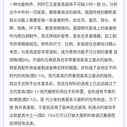
一种功能构件，同时它又是家具装饰不可缺少的一部 分。分析
古今中外的一切家具，都很重视点的装饰，我国传统的橱柜家
具从功能上需要安装一些金属附件，如合页、面页、钮头、吊
牌、抱角，环子等，都是很精致的。我国明代家具上的金属附
件均用白铜制作，其式样纯朴俊秀，变化也多富情趣，加工制
作异常精细规范，附件的尺寸、比例、安装部位也都经过精心
考虑，与家具造型非常调和，成为使用功能不可分割的重要 装
饰物(图24)。外国的古典家具也非常重视家具立面点的装饰，
将家具配件用金属制成各种式样的图案，并形成了各地区不同
时代的风格(图2-10)。现代家具仍然重视家具立面点的装饰，
其拉手式样不仅丰富多彩，而且在材料的选用上已远远超过了
古代家具(图2-11\现代橱柜利用拉手的布置，会形成有节奏的
韵律感(图2-12)。现 代沙发的表面系大面积的包布构造，为了
使 其外表美观，于是就采用了各种花式装饰, 利用点的装饰手
法就是其中之一(图2- 13)o它可以打破大面积的单调沉重感而
显得轻快活泼。