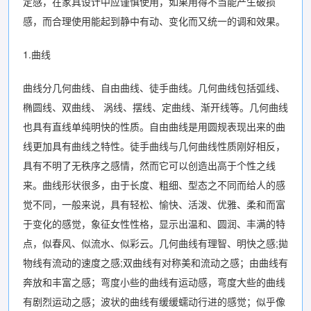
定感，在家具设计中应谨慎使用，如果用得不当能产生破损
感，而合理使用能起到静中有动、变化而又统一的调和效果。
1.曲线
曲线分几何曲线、自由曲线、徒手曲线。几何曲线包括弧线、
椭圆线、双曲线、 涡线、摆线、定曲线、渐开线等。几何曲线
也具有直线单纯明快的性质。自由曲线是用圆规表现出来的曲
线更加具有曲线之特性。徒手曲线与几何曲线性质刚好相反，
具有不明了无秩序之感情，然而它可以创造出高于个性之线
来。曲线形状很多，由于长度、粗细、型态之不同而给人的感
觉不同，一般来说，具有轻松、愉快、活泼、优雅、柔和而富
于变化的感觉，象征女性性格，显示出温和、圆润、丰满的特
点，似春风、似流水、似彩云。几何曲线有理智、明快之感;拋
物线有流动的速度之感;双曲线有对称美和流动之感；由曲线有
奔放和丰富之感；弯度小些的曲线有运动感，弯度大些的曲线
有剧烈运动之感；波状的曲线有缓缓蠕动行进的感觉；似乎像