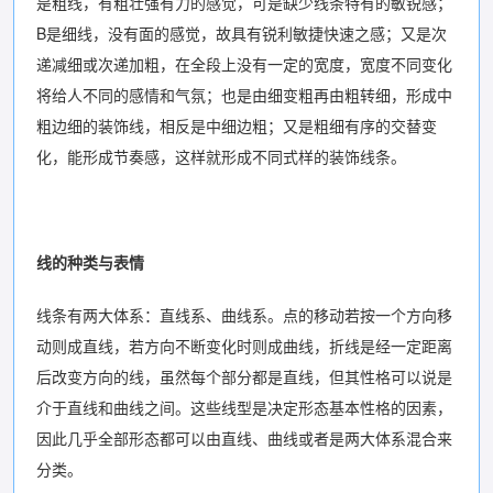
是粗线，有粗壮强有力的感觉，可是缺少线条特有的敏锐感；
B是细线，没有面的感觉，故具有锐利敏捷快速之感；又是次
递减细或次递加粗，在全段上没有一定的宽度，宽度不同变化
将给人不同的感情和气氛；也是由细变粗再由粗转细，形成中
粗边细的装饰线，相反是中细边粗；又是粗细有序的交替变
化，能形成节奏感，这样就形成不同式样的装饰线条。
线的种类与表情
线条有两大体系：直线系、曲线系。点的移动若按一个方向移
动则成直线，若方向不断变化时则成曲线，折线是经一定距离
后改变方向的线，虽然每个部分都是直线，但其性格可以说是
介于直线和曲线之间。这些线型是决定形态基本性格的因素，
因此几乎全部形态都可以由直线、曲线或者是两大体系混合来
分类。