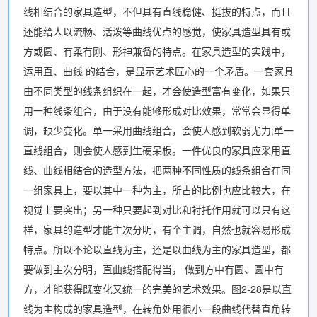
线相结合的家具造型，不但具有直线稳健、挺拔的特点，而且
还能给人以流畅、活泼等曲线优点的感觉，使家具造型具有或
方或圆、有柔有刚、形神兼备的特点。在家具造型的实践中，
运用直、曲线 的结合，是显示艺术匠心的一个矛盾。一套家具
由不同类型的线条组织在一起，才会使造型富有变化，如果只
用一种线条组合，由于没有能够形成对比效果，常常会显得单
调，缺少变化。单一采用曲线组合，会使人感到软弱尤力;单一
直线组合，则会使人感到生硬呆板。一件优良的家具应采用直
线、曲线相结合的造型方法，把两种不同性质的线条组合在同
一组家具上，要以其中一种为主，所占的比例也应比较大，在
视觉上要突出；另一种只要起到对比和衬托作用就可以只有这
样，家具的造型才能主次分明，有个主调，自然也就容易形成
特点。所以不论以直线为主，还是以曲线为主的家具造型，都
要做到主次分明，直曲线搭配得当， 做到方中有圆、圆中有
方，才能获得既变化又统一的完美的艺术效果。图2-28是以直
线为主构成的家具造型，在转角处用很小一段曲线代替直角转