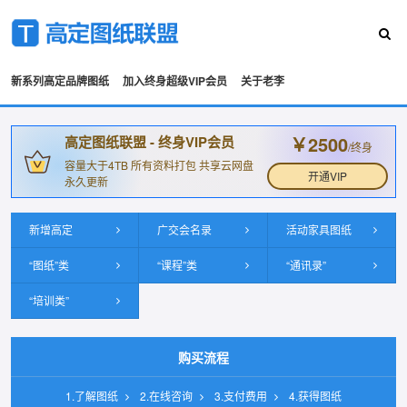
新系列高定品牌图纸
加入终身超级VIP会员
关于老李
￥2500
高定图纸联盟 - 终身VIP会员
/终身
容量大于4TB 所有资料打包 共享云网盘
开通VIP
永久更新
新增高定
广交会名录
活动家具图纸
“图纸”类
“课程”类
“通讯录”
“培训类”
购买流程
1.了解图纸
2.在线咨询
3.支付费用
4.获得图纸