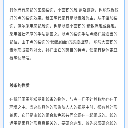
其他尚有局部的图案装饰，小面积的雕 刻及镶嵌，也能取得较
好的点的装饰效果。我国明代家具是以素雅为主，从不滥加装
饰，偶尔施用局部雕饰，也是以很小面积的 精致浮雕或镂雕，
采用雄壮浑厚的手法刻画之。以点的装饰手法点缀在最适当的
部位，由于点的装饰的“惜墨如金”的态度出现， 能与大面积的
素地形成强烈对比，衬托出它的醒目的特点，使家具整体更显
得明快简洁。
线条的性质
在我们周围能知觉到线条的物体，与点一样不计其数地存在于
环境之中。当这些具体的形象映人人的视觉中时，都有其外形
轮廓，它们是由线的组合和色彩共同交织在一起组成的。线的
运用是家具外形息息相关的，要研究造型，首先必须研究线的