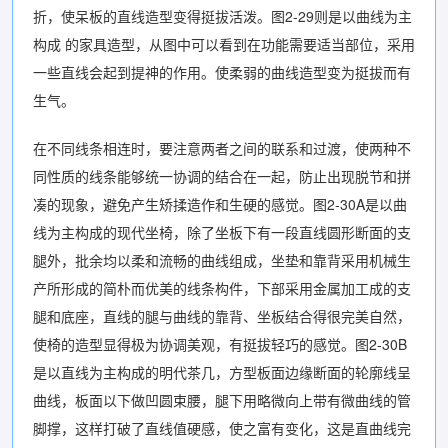
折，使呆板的直线造型变得挺拔活泼。图2-29则是以曲线为主
构成 的家具造型，从图中可以看到在功能需要适当部位，采用
一些直线会起到提神的作用。使柔弱的曲线造型变为挺拔而有
生气。
在不同线条相连时，要注意两者之间的联系和过渡，使两种不
同性质的线条能够统一协调的结合在一起，防止出现脱节和拼
凑的现象，避免产生矫揉造作和生硬的感觉。图2-30A是以曲
线为主构成的现代坐椅，除了坐板下有一段直线圆形断面的支
腿外，批余均以柔和流畅的曲线组成，坐垫和靠背采用机械生
产所形成的简朴而优美的线条构件，下部采用金属加工成的支
腿和底座，直线的腿与曲线的靠背、坐板结合得很完美自然，
使椅的造型显得极为协调美观，有挺拔轻巧的感觉。图2-30B
是以直线为主构成的明代茶几，方型板面边缘断面的轮廓线呈
曲线，板面以下做凹圆束腰，腿下用略微向上带有微曲线的管
脚撑，这样打破了直线值硬感，使之富有变化，这是直曲线完