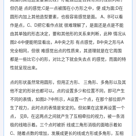
但仍是 点的感觉;C是一点被围在小方形之中，便 成为面;D在
圆形内加上其他造型要素，也极容易感觉是面。 A、B可以看
作是点，C、D把它看作点就 很难理解了，是面还是点是不能
由其单独的形态决定，要和其他形的关系来判断，此种 情况从
图2-6中便能明显看出，A中央之形 有点感觉，B中央之形与A
完全相同，但很 难感觉出点的性质来，其道理就是在它周围
都是一些比它小的形，对比之下就会失去点 的感觉，而面的特
性就呈现出来。
点的形状虽然常用圆形，但用正方形、 三角形、多角形以及其
他不定的形状也都可以。点的设置多少和位置不同，即可产生
不同的表情，如图2-7中所示，A设置一个点，在那个部位即产
生了视力，此时点的表情是安定的。但如果在这里再设置一个
点， 见B，在这两点之间就产生了互相牵拉的视力，被一条消
极的线暗示着。三个点时被折 线或三角形消极的面暗示着如
C、随着点数的增加，发展成更长的线或方形或多角形，互相