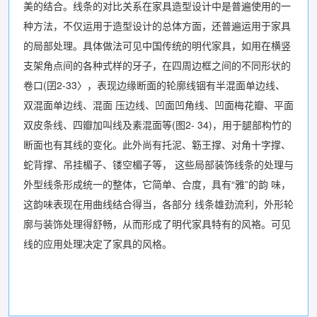
美的结合。线条的对比关系在家具造型设计中是普遍使用的一
种方法，不仅运用于造型设计的总体方面，还普遍运用于家具
的局部处理。具体做法可见中国传统的明代家具，如用在横竖
支架角点间的各种式样的牙子，在四周边框之间的不同形状的
卷口(囝2-33〉，表现边缘断面的轮廓线铟有半混面单边线、
双混面单边线、混面 压边线、凹面凹角线、凹面梅花瓣、平面
双皮条线、四瓣加叫线及素混面等(图2- 34)，用于腿部构竹的
断面也有其线的变化。此外尚有托泥、簕王撑、对角十字撑、
蛇背撑、吊挂楣子、镂空楣子等， 这些局部装饰线条的处理与
外型线条形成统一的整体，它简单、合度，具有“雅”的韵 味，
这韵味表现在用曲线结合得当，各部分 线条雄劲流利，外形轮
廓与装饰处理得舒畅，从而形成了明代家具特有的风袼。可见
线的应用处理决定了家具的风格。