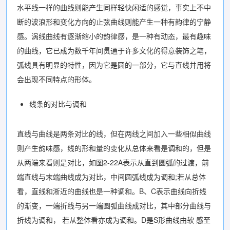
水平线一样的曲线则能产生同样轻快闲适的感觉，事实上不中
断的波浪形和变化方向的止弦曲线则能产生一种有韵律的宁静
感。涡线曲线有逐渐缩小的韵律感，是一种有动态，最有趣味
的曲线，它已成为数千年间贯通于许多文化的得意装饰之笔，
弧线具有明显的特性，因为它是圆的一部分，它与直线并用将
会出现不同特点的形体。
线条的对比与调和
直线与曲线是两条对比的线，但在两线之间加入一些相似曲线
则产生韵味感，线的形和量的变化从总体来看是调和的，但是
从两端来看则是对比，如图2-22A表示从直到圆弧的过渡，前
端直线与末端曲线成为对比，中间圆弧线成为调和;若从总体
看，直线和淅近的曲线也是一种调和。B、C表示曲线向折线
的渐变，一端折线与另一端圆弧曲线成对比，其中部分曲线与
折线为调和， 若从整体看亦成为调和。D是S形曲线由软 感至