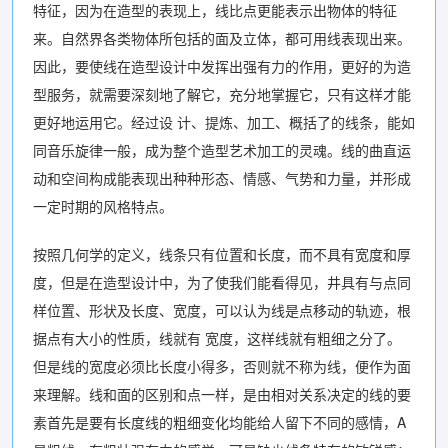
特征，因为在造型的表现上，线比点更能表示出物体的特征
来。自然界各类物体所包括的面及立体，都可用线表现出来。
因此，要使线在造型设计中发挥出强有力的作用，更好的为造
型服务，就需要深刻地了解它，充分地掌握它，只有这样才能
更好地运用它。经过设 计、提炼、加工、概括了的线条，能如
同音乐旋律一般，成为整个造型艺术加工的灵魂。线的曲直运
动和空间构成能表现出种种形态、情感、气势和力量，并形成
一定时期的风格特点。
按照几何学的定义，线条只有位置和长度，而不具有宽度和厚
度，但是在造型设计中，为了使我们能看得见，井具有与点同
样位置、形状及长度、宽度，可以认为线是点移动的轨迹，根
据点有大小的性质，线就有 宽度，这样线就有粗细之分了。
但是线的宽度必须比长度小得多，否则就不称为线，便作为面
来理解。线和面的区别和点一样，是由相对关系决定的线的要
素首先是要有长度线的粗细变化均能给人留下不同的感情，A