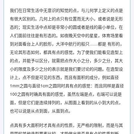
我们在日常生活中无意识的知觉的点，与儿何学上定义的点是
有很大区别的。几何上的点只有位置而无大小，或者说是无形
态的；现实生活中点却是非常小的圆或者是线的最小单位，在
人们面前往往是有形态的。如夜晚天空中的星星，体育场里看
到对面看台上人的脸形，大洋中航行的船只……都是 有形的，
无论其形态如何，都具有点的感觉。为了使我们能看见造型上
的点，并能予以区分，就需把点作大小之分，多少之分，其大
小的限度及多少之分的表示就是我们要讨论的问題。在造型设
计上，点不但是可见的东西，而且有面积的成分，例如直径
1mm之圆与直径1cm之圆同时具有点的感觉：而且同样是直径
100之圆有时确具有面的感觉，虽然左端是点，右端可以说是
面，但是它们是连续排列的，从图面上看到的从小到大的点，
也可以说是从点到面，从面到点。
点具有多大面积时才具有点的性质，无严格的限制，而是与其
周围的其他造型要素比较，才能做出是否具有点的性质判断，