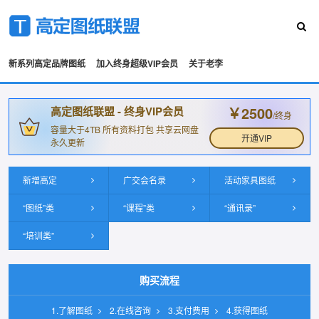
新系列高定品牌图纸
加入终身超级VIP会员
关于老李
￥2500
高定图纸联盟 - 终身VIP会员
/终身
容量大于4TB 所有资料打包 共享云网盘
开通VIP
永久更新
新增高定
广交会名录
活动家具图纸
“图纸”类
“课程”类
“通讯录”
“培训类”
购买流程
1.了解图纸
2.在线咨询
3.支付费用
4.获得图纸