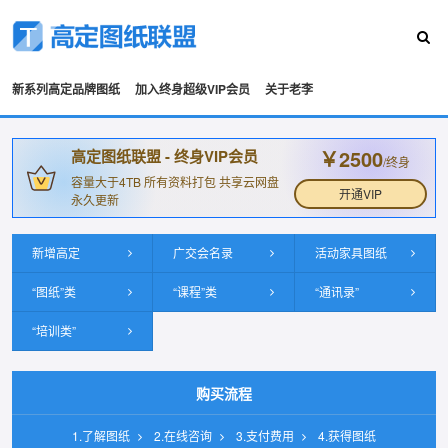
新系列高定品牌图纸
加入终身超级VIP会员
关于老李
￥2500
高定图纸联盟 - 终身VIP会员
/终身
容量大于4TB 所有资料打包 共享云网盘
开通VIP
永久更新
新增高定
广交会名录
活动家具图纸
“图纸”类
“课程”类
“通讯录”
“培训类”
购买流程
1.了解图纸
2.在线咨询
3.支付费用
4.获得图纸