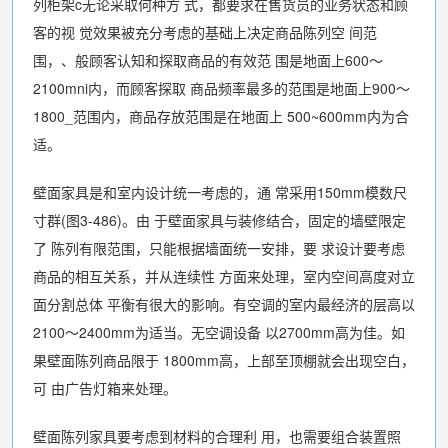
列柜架c无论采取何种方 式，都要求在售货员的业务状态和顾
客的视 觉效果被充分考虑的基础上决定商品陈列空 间范
围，、般顾客认知和探取商品的有效范 围是地面上600〜
2100mni内，而顾客探取 商品频率最多的范围是地面上900〜
1800_范围内，商品存放范围是在地面上 500~600mm内为合
适。
壁面家具是和室内设计统一考虑的，通 常采用150mm模数尺
寸群(图3-486)。由 于壁面家具与装修结合，固定的墙壁限定
了 陈列有限范围，只能根据墙面统一安排，要 求设计要考虑
商品的相互关系，并从连续性 方面来处理，室内空间高度对立
面分割总体 平衡有很大的影响。有空调的室内最经济的层高以
2100〜2400mm为适当。无空调设备 以2700mm高为佳。如
果壁面陈列商品限于 1800mm高，上部至顶棚就会出现空白，
可 由广告灯箱来处理。
壁面陈列家具要考虑到材料的合理利 用，也需要组合装置照