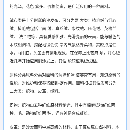
的光泽，花色 繁多、价格便宜，是广泛应用的一种面料。
绒布类是十分时髦的沙发布，可分为两 大类：植毛绒与灯心
绒。植毛绒包括平面 绒、真丝绒、条纹绒、压花绒、英格兰
绒、 法兰绒等，具有质感优雅、光滑亮丽的表面，能与暖色的
木纹相调和，搭配地毯会使 宰内气氛格外柔和，其缺点是怕
水，+耐 脏，久坐会有倒毛现象，在保养上比较麻 烦。灯心绒
近几年开始应用到沙发上，其性 能较植毛绒优越。
原料分类原料分类对面料的洗涤和清 洁非常有用，知道原料的
性能，对维护和保养将起到-定作用。面料根据其性质可分为
二大类：织物、皮革、塑料。
织物：织物由五种纤维原材料制造，其中有棉麻椬物纤维两
种，毛、动物纤维两 种，还有神是合成纤维。
皮革：是沙发面料中最高级的材料，由于莨皮属自然材料，本