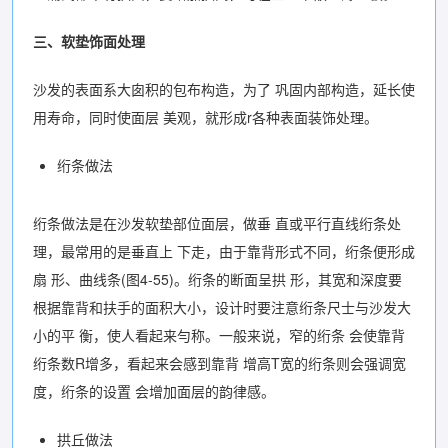
三、软垫饰面处理
沙发的表面系大囱积的包布构造，为了 巩固内部构造，延长使
用寿命，同时使面层 美观，就形成r各种表面装饰处理。
绗条做法
绗条做法是在沙发软垫部位面层，做垂 直或平行直线绗条处
理，最常用的是垂直上 下走，由于靠背形式不同，绗条便形成
扇 形、曲线条(图4-55)。绗条的断面呈拱 形，其宽和深度要
根据靠背和扶手的面积大小，设计时要注意绗条尺士与沙发大
小的平 衡，使人看起来勻称。一般来说，窄的绗条 会使靠背
绗条数R增多，看起来会感到靠背 增高T宽的绗条则会强调宽
度，绗条的设置 会增加面层的韵律感。
拱丘做法