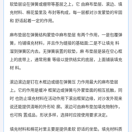
软垫层设在弹簧或绷带等基层之上，它 由麻布垫层、滚边、填
充材料、棉花蛰里及 布封等构成，每一层都对沙发蒙垫的牢固
和 舒适起着一定的作用。
麻布垫层在弹簧结构蒙垫中麻布垫层 有两个作用，一是包覆弹
簧，均铺填充材料，并且作为缝接的基础面;二是不让填充 料
溜到弹簧区内去。无弹簧装置的软垫，麻 布垫层是装在空心框
上的底带上，通常用重 等级以提供结实的底层，上面铺装填充
材 料。
滚边滚边是钉在木框边或缝在弹簧压 力作用最大的麻布垫层
上。它的作用是缓冲 框架边或弹簧与外蒙垫面的相互抵触，同
时 也防止填充材料在活动作用下滚出框架边缘，对沙发外观来
说还能提供清晰的外形轮 廓。滚边可由麻布垫加填充物制作，
也可购 置成品，形状多样，选择时应按使用要求决定。
填充材料和棉花衬里主要是提供柔软 舒适的坐垫。填充材料质