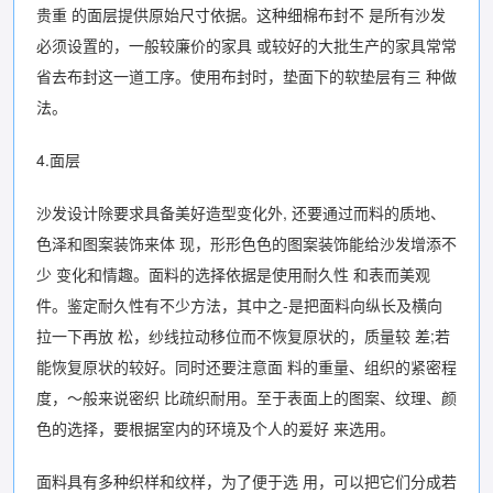
贵重 的面层提供原始尺寸依据。这种细棉布封不 是所有沙发
必须设置的，一般较廉价的家具 或较好的大批生产的家具常常
省去布封这一道工序。使用布封时，垫面下的软垫层有三 种做
法。
4.面层
沙发设计除要求具备美好造型变化外, 还要通过而料的质地、
色泽和图案装饰来体 现，形形色色的图案装饰能给沙发增添不
少 变化和情趣。面料的选择依据是使用耐久性 和表而美观
件。鉴定耐久性有不少方法，其中之-是把面料向纵长及横向
拉一下再放 松，纱线拉动移位而不恢复原状的，质量较 差;若
能恢复原状的较好。同时还要注意面 料的重量、组织的紧密程
度，〜般来说密织 比疏织耐用。至于表面上的图案、纹理、颜
色的选择，要根据室内的环境及个人的爰好 来选用。
面料具有多种织样和纹样，为了便于选 用，可以把它们分成若