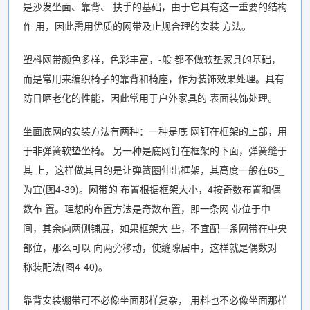
是沙发坐面、靠背、 扶手的基础，由于它具有这一重要的结构
作 用，因此需用优质的网带及止规合理的安装 方法。
塑枓网带颜色多样，色彩丰富，-般 都不做软垫家具的基础，
而是常用来编织椅子的靠背和椅座，作为装饰效果处理。具有
防日晒老化的性能，因此常用于户外家具的 表面装饰处理。
坐面底网的安装方法有两种：一种是底 网钉在框架的上部，用
于非弹簧软垫坐椅。 另一种是底网钉在框架的下面，弹簧缝于
其 上，这样做其目的是让弹簧圈伸出框架，其高度一般在65_
为宜(图4-39)。网带的 布置根据框架大小，4按奇数布置和偶
数布 置。理想的布置方法是奇数布置，即一条网 带位于中
间，其余向两侧铺展，如果框架大 些，不宜配一条网带在中央
部位，那么可以 向两旁移动，使缝隙居中，这样就是偶数对
称装配法(图4-40)。
靠背安装绷带可不必像坐面那样复杂， 用料也不必像坐面那样