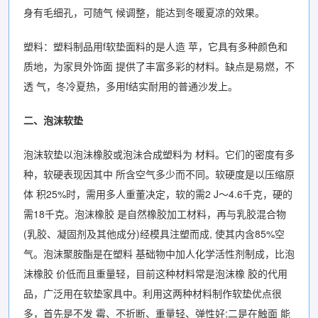
身有毛细孔，可随气 候调整，能达到冬暖夏凉的效果。
塑料：塑料制品用f软垫面料的是人造 苹，它具有多种颜色和
质地，为家貝外饰面 提供了丰富多彩的材料。缺点是易燃，不
透 气，冬冷夏热，多用f结实耐用的普通沙发上。
二、泡沫软垫
泡沫软垫以泡沬橡胶或泡沬合成塑料为 材料。它们的密度有多
种，软硬表现因其中 所含空气多少而不同。软硬度是以压缩原
体 积25%时，需用多人重董决定，软的需2 J〜4.6千克，硬的
需18千克。泡沫橡胶 是自然橡胶加工材料，再与乳胶混合物
(乳胶、凝固剂及其他成分)经模具注塑而成, 使其内含85%空
气。泡沫聚胺酯是在塑料 基础物中加人化学活性剂制成，比泡
沫橡胶 价低而且重量轻，目前这种材料常是泡沫橡 胶的代用
品，广泛用在软垫家具中。利用这两种材料制作软垫优点很
多，首先是不发 霉、不折断、重量轻、弹性好;二是在触面 能