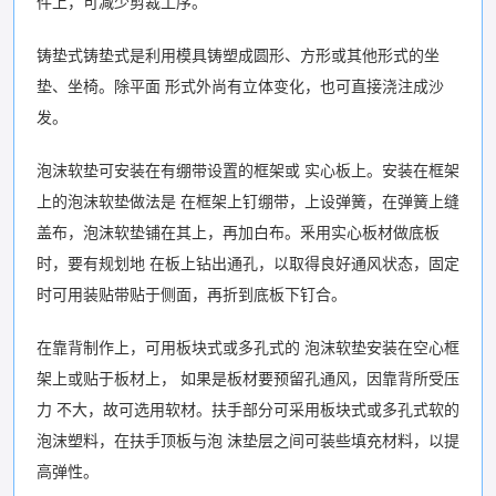
件上，可减少剪裁工序。
铸垫式铸垫式是利用模具铸塑成圆形、方形或其他形式的坐
垫、坐椅。除平面 形式外尚有立体变化，也可直接浇注成沙
发。
泡沫软垫可安装在有绷带设置的框架或 实心板上。安装在框架
上的泡沫软垫做法是 在框架上钉绷带，上设弹簧，在弹簧上缝
盖布，泡沫软垫铺在其上，再加白布。釆用实心板材做底板
时，要有规划地 在板上钻出通孔，以取得良好通风状态，固定
时可用装贴带贴于侧面，再折到底板下钉合。
在靠背制作上，可用板块式或多孔式的 泡沫软垫安装在空心框
架上或贴于板材上， 如果是板材要预留孔通风，因靠背所受压
力 不大，故可选用软材。扶手部分可采用板块式或多孔式软的
泡沫塑料，在扶手顶板与泡 沫垫层之间可装些填充材料，以提
高弹性。