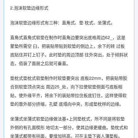
2.泡沫软垫边缘形式
泡沫软垫边缘形式有三种：直角式、垫 枕式、坐蒲式。
直角式直角式软垫在制作时直角边要突出底格周边62_，这是
蒙垫所需空 臼，把装贴带贴到软垫的侧边上，余下的转 过板
底贴住并钉上钉子。此时垫的周边顶部 往外突出，处于倾斜状
态，佰装了面层之后就可垂直。
垫枕式垫枕式软垫制作时软垫要突出 底板22mm，把装贴带胶
合到软垫顶点突出 周边25_处，向下拉使软垫侧面弓底板相
贴，使外缘平齐，将余下的装贴带拉住板底钉住，这样使得软
垫的靠外部分挤缩，孔壁 底塌向中央，形成垫枕样的边缘。
坐蒲式坐蒲式软垫边缘做法基+上同垫枕式，所不同是将软垫
外侧的有孔面楔形 地切太一部分，使其边缘更缓曲。垫枕式和
坐蒲式都带有拱面，要增加拱高，可在主垫下嵌人薄垫板。