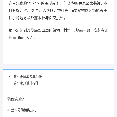
饰带兄宽约12〜15_的条形带子，有 多种颜色及图案装饰，材
料有棉、丝、皮 单、人造蛉、塑料等，±要足拊以装饰掩盖 有
饤子的地方及外露木框与面交接处。
裙带足装到沙发底部四周的织物，材料 与垫面一致，安装在距
地面15mm左右。
上一篇：
金属类家具设计
下一篇：
家具设计构件
猜你喜欢？
整木导购销售技巧