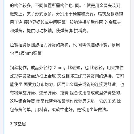
的构件较多，不同位置所需构件也+同。^ 簧是用金属夹装到
框架上。夹子形式很多，分别用于椅座和靠背。扁钩及钢筋钩
用丁连 接边界钢线或中间弹簧。铰钩连接前后座围 的金属夹
和弹簧，提供可动枢轴，使弹簧弹 拱增高。
拉簧拉簧是螺旋拉力弹簧的简称，也 可叫做螺旋掸簧，是用
14号(椏mm)弹簧
钢丝制作，成品外径约12mm，比较短，也 比较轻，用来拉住
蛇形弹簧及坐边框上金属 夹或相邻二蛇形弹簧间的连接，它可
能使坐 面受力分布均匀，因而比金属夹或钩的连接更舒适。也
有将螺旋弹簧、蛇形弹簧、拉簧 组合使用制成成型弹簧垫的，
这种组合弹簧 垫常代替包布簧制作席梦思床垫，它的工艺 比
包布簧简单，用料省，柔软性也好，是常用坐垫做法。
3.软垫层