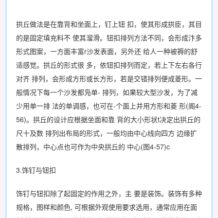
拱丘做法是在靠背和坐面上，钉上钮 扣，使其形成拱臣，其目
的是固定填充料不 使其溜滑。钮扣排列方法不同，会形成汴多
形式图案，一方面丰富r沙发表面，另外还 给人一种被褥的舒
适感觉。拱丘的形式很 多，依钮扣排列而定，若上下左右各行
对齐 排列，会形成方形或长方形，若是交错排列便成菱形。一
般情况下每一个沙发都凫单- 排列，如果较大型沙发，为了减
少用单一排 法的单调感，也可在-个面上并用方形和菱 形(阁4-
56)。拱丘的设计应根据坐面和靠 背的大小形状t决定出拱丘的
尺十及数 排列出布局的形式，一般均由中心线向四方 边缘扩
散排列，中心点也可作为中央拱丘的 中心(图4-57)c
3.饰钉与钮扣
饰钉与钮扣除了起固定的作用之外，主 要是装饰。装饰有多种
规格，图样和颜色, 可根据外观使用要求选用，通常应用在面