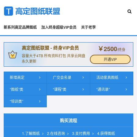
新系列高定品牌图纸
加入终身超级VIP会员
关于老李
￥2500
高定图纸联盟 - 终身VIP会员
/终身
容量大于4TB 所有资料打包 共享云网盘
开通VIP
永久更新
新增高定
广交会名录
活动家具图纸
“图纸”类
“课程”类
“通讯录”
“培训类”
购买流程
1.了解图纸
2.在线咨询
3.支付费用
4.获得图纸