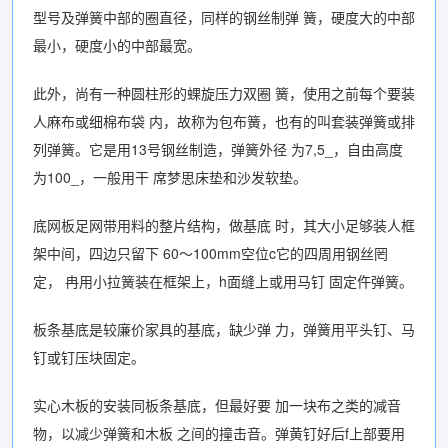
型号及弹簧中部的圈直径，同样的钢丝制弹 簧，硬度大的中部
最小，硬度小的中部最宽。
此外，尚有一种圆柱形的蜾旋压力双圈 簧，使用之前每个要装
人麻布或细棉布袋 内，故称为包布簧，也有的叫套装弹簧或排
列弹簧。它是用13号钢丝制造，弹簧外径 为7,5_，自由高度
为100_，一般用干 席梦思床垫和沙发软垫。
底网板足网带用料的整片结构，做基底 时，其大小足够装人框
架中间，四边只留下 60〜100mm空位c它的四周用钢丝罔
定， 冉用小拉簧装在框架上，h面缝上或用马钉 固定仵弹簧。
板条基底是较廉价家具的基底，缺少弹 力，弹簧用平头钉、马
钉或钉压块固定。
实心木板的安装同板条基底，但最好要 加一块布之类的减音
物，以减少弹簧和木板 之间的撞击音。弹黄钉好后f上部要用