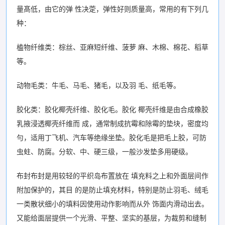
量髙低，由它的弹 性决萣，弹性好则质量高，常用的有下列几
种：
榼物纤维类：棕丝、亚麻短纤维、菠萝 麻、木棉、棉花、稻草
等。
动物毛类：牛毛、马毛、猪毛，以及羽 毛、纸毛等。
胶化类：胶化椰壳纤维、胶化毛。胶化 椰壳纤维是由合成橡胶
乳掖浸透椰壳纤维而 成，通常制成抗霉和除霉的垫块，密度均
勻，适用丁飞机、汽车等绝缘坐垫。胶化毛是把毛上胶，可防
虫蛀、防腐。分软、中、硬三级，一般沙发垫多用硬级。
布封布封是用较轻的平织岛布置放在 填充料之上和外面层间作
附加保护的，其目 的是防止填充材料，特别是防止羽毛、绒毛
一类散状细小的填料因使用动作影响而从外 饰面内滑动出去。
又能给面层提供一个光滑、平整、坚实的基层，为裁剪和缝制