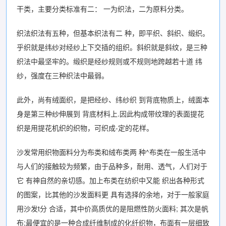
干类，主要分类标准有二： 一为织法，二为原料分类。
织法织法有五种，但基本织法有二 种，即平织、斜织、缎织。
乎织就是纬纱对经纱上下交插的组织。斜织就是斜纹，是三种
织法中最坚牢的。缎织是经纱规则或不规则地跨越若十道 纬
纱，强度在三种织法中最弱。
此外，尚有绒面织，是把经纱、纬纱织 到背底物质上，绒面本
身是第三种纱伸展到 背底材料上.因此构成带纹理的表面提花
织是用提花机织的织物，可织成-定的花样。
沙发常用织物面料分为布类和绒布类两 种^布类在一般生活中
与人们的接触较为频繁，由于品种多，耐用、透气，人们对于
它 有神自然的亲切感。加上布类在纺织中又能 织出各种形式
的图案，比其他的沙发面料更 具有选择的余地，对于一般家庭
用沙发t分 合适，其中价高质优的是阻燃性防火面料; 其次是帆
布;最便宜的是一种合成纤维制成的化纤织物，布面有一层细致