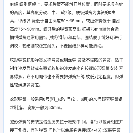
麻绳 缚到框架上，要求弹簧不能滑开其位置，同时要求具有统
的高度，其高度分硬、中、 软7级。硬级弹簧为弹簧的0由
高，屮级弹 簧低于自由高度50〜65mm，软级弹簧低于 自然
高度75〜90rrim。缚好后的弹簧顶高出 框架76mm较为合适。
捆缚弹簧通常用圈结 (或称滑结)和套结。圈结便丁缚好耵进行
调校，套结则较稳定耐久，不像圈结那样可能滑动。
坨形弹簧蛇形弹簧乂称弓簧或钢丝弹 簧及不塌陷的弹簧，适于
制作沙发靠背或有覆式软垫的沙发底座它较螺旋形弹簧安装 容
易得多，它不用绷带也不需要把弹簧捆缚 枚低到定程度，但弹
性较螺旋弹簧差。
蛇形弹簧一般采用8号(料_)或9 号(幻，6應)的70号碳素弹簧钢
丝制造。 宽度一般为50mm。
蛇形弹簧的安装是借金属夹拉于框架中 间，各行以拉簧相连并
接于侧板，有时弹簧 间也吋以金属钩连接(图4-46)::安装弹簧