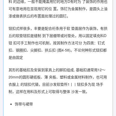
料 的边缘，一般不能掩盖用钉的地方D有时为 了装饰的作用也
可有意地用在显现用钉的位 置。饰钉为金属制作，是圆头上油
漆或做表拱丘的布置面处理过的圆钉。
钮扣式样很多，丰要是配合绗条用于软 垫面层作为装饰，有拱
丘的软垫钮扣是缝制 到下层绷带或衬垫处，用以固定填充料D
钮 扣可手工制作也可机制，按其制作方法可分 为四类：钉式
扣、钢圈扣、尖脚扣、拱丘扣 (图4-58)。不论何种形式钮扣都
是由固定
其形的基础扣及安装到家具上的脚扣组成, 基础扣通常用12〜
20mm的圆形硬纸板、薄 央板、塑料或金属材料制作，也可用
衣服上 的钮扣代替。目前沙发软垫所1丨丨钮扣多为现 场手
制，这样在用料及形式上可取得与整体 沙发一致。
饰带与裙带