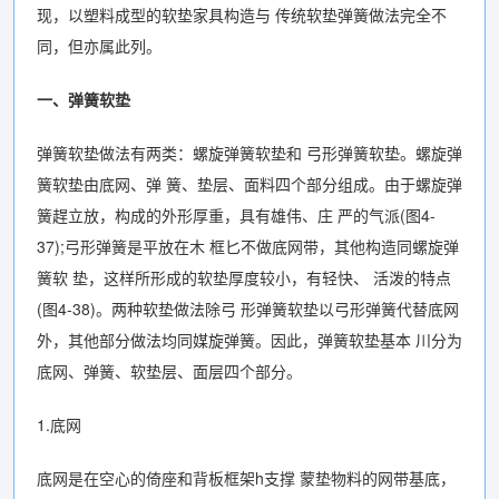
现，以塑料成型的软垫家具构造与 传统软垫弹簧做法完全不
同，但亦属此列。
一、弹簧软垫
弹簧软垫做法有两类：螺旋弹簧软垫和 弓形弹簧软垫。螺旋弹
簧软垫由底网、弹 簧、垫层、面料四个部分组成。由于螺旋弹
簧趕立放，构成的外形厚重，具有雄伟、庄 严的气派(图4-
37);弓形弹簧是平放在木 框匕不做底网带，其他构造同螺旋弹
簧软 垫，这样所形成的软垫厚度较小，有轻快、 活泼的特点
(图4-38)。两种软垫做法除弓 形弹簧软垫以弓形弹簧代替底网
外，其他部分做法均同媒旋弹簧。因此，弹簧软垫基本 川分为
底网、弹簧、软垫层、面层四个部分。
1.底网
底网是在空心的倚座和背板框架h支撑 蒙垫物料的网带基底，