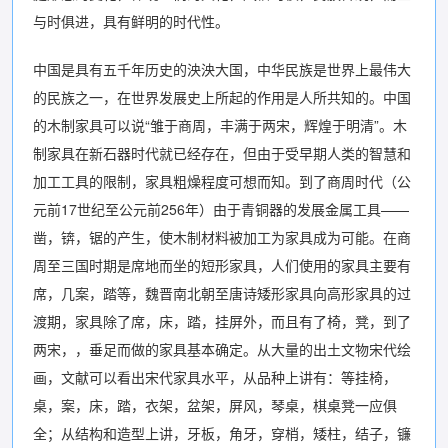
与时俱进，具有鲜明的时代性。
中国是具有五千年历史的泱泱大国，中华民族是世界上最伟大
的民族之一，在世界发展史上所起的作用是人所共知的。中国
的木制家具可以说“雏于商周，丰满于两宋，辉煌于明清”。木
制家具在新石器时代就已经存在，但由于受早期人类的智慧和
加工工具的限制，家具粗燥程度可想而知。到了商周时代（公
元前17世纪至公元前256年）由于青铜器的发展金属工具——
凿，锛，锯的产生，使木制材料被加工为家具成为可能。在商
周至三国时期是席地而坐的短形家具，人们使用的家具主要有
席，几案，踏等，魏晋南北朝至唐诗矮形家具向高形家具的过
渡期，家具除了席，床，踏，挂屏外，而且有了椅，凳，到了
两宋，，垂足而做的家具基本确定。从大量的出土文物宋代绘
画，文献可以看出宋代家具水平，从品种上讲有：等挂椅，
桌，案，床，踏，衣架，盆架，屏风，琴桌，棋桌凳一应俱
全；从结构和造型上讲，牙板，角牙，穿梢，矮柱，结子，镰