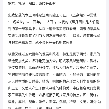
把棍，托泥，圈口，束腰等都有。
史籍记载的木工喻皓是江南的能工巧匠，《五杂俎》中誉他
“工巧盖世，宋三百年，一人耳”。宋代的《燕几图》是人们见
到的第一部家具书，从以上这些事实可以看出，两宋的家具从
实践到理论都有了相当大的发展与进步。可以说，没有宋代家
具的繁荣和发展，就不会有完美的明式家具。
以后又经过五六百年的发展和改进，特别是到了明代，家具的
塑造更加完美，品种也更加齐全。明式家具塑造简洁，质朴，
不仅有流畅，隽永的线条美，还给人们含蓄，高雅的意蕴美，
它的结构部件兼容装饰部件，不事雕琢，不加修饰，充分的显
示天然材质的自然美，精炼，明快的构造形式和科学合理的榫
卯工艺，又使人产生了耐人寻味的结构美，中国著名家具鉴赏
家王世襄先生曾用十六品概括了明式家具的特点，即：简练，
淳朴，厚拙，凝重，雄伟，圆浑，沉穆，秾华，文绮，妍秀,劲
拔，柔婉，空灵，玲珑，典雅，清新。