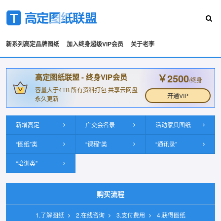
新系列高定品牌图纸
加入终身超级VIP会员
关于老李
￥2500
高定图纸联盟 - 终身VIP会员
/终身
容量大于4TB 所有资料打包 共享云网盘
开通VIP
永久更新
新增高定
广交会名录
活动家具图纸
“图纸”类
“课程”类
“通讯录”
“培训类”
购买流程
1.了解图纸
2.在线咨询
3.支付费用
4.获得图纸