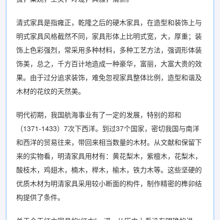
清式家具是指雍正，乾隆之后的硬木家具，在造型和装饰上与
明式家具风格截然不同，家具形体上比明式宽，大，厚重；装
饰上色彩强烈，常采用多种材料，多种工艺方法，强调形体装
饰美，总之，千方百计地造成一种豪华，富丽，大富大贵的效
果。由于过分追求装饰，难免忽视家具整体比例，造型和谐及
木材的花纹的天然美。
明代初期，我国航海事业有了一定的发展，特别的郑和
（1371-1433）7次下西洋。到过37个国家，密切我国与南洋
和西洋的贸易往来，带回来相当数量的木材。从文献和保留下
来的实物看，明清家具用材有：黄花梨木，紫檀木，花梨木，
酸枝木，鸡翅木，楠木，榉木，榆木，铁力木等。这些坚硬的
优质木材为明清家具采用较小断面的构件，制作精密的榫卯结
构提供了条件。