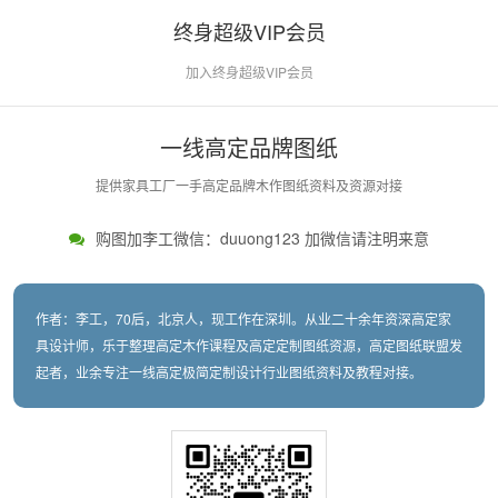
终身超级VIP会员
加入终身超级VIP会员
一线高定品牌图纸
提供家具工厂一手高定品牌木作图纸资料及资源对接
购图加李工微信：duuong123 加微信请注明来意
作者：李工，70后，北京人，现工作在深圳。从业二十余年资深高定家
具设计师，乐于整理高定木作课程及高定定制图纸资源，高定图纸联盟发
起者，业余专注一线高定极简定制设计行业图纸资料及教程对接。