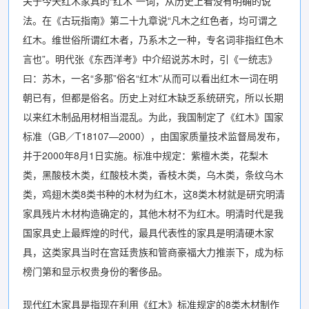
关于今天红木家具的“红木”一词，从历史上看没有明确的说
法。在《古玩指南》第二十九章说“凡木之红色者，均可谓之
红木。维世俗所谓红木者，乃系木之一种，专名词非指红色木
言也”。明代张《东西洋考》中介绍说苏木时，引《一统志》
曰：苏木，一名“多那”俗名“红木”从而可以看出红木一词在明
朝已有，但都是俗名。历史上对红木缺乏系统研究，所以长期
以来红木制品用材相当混乱。为此，我国制定了《红木》国家
标准（GB／T18107—2000），由国家质量技术监督局发布，
并于2000年8月1日实施。标准中规定：紫檀木类，花梨木
类，黑酸枝木类，红酸枝木类，香枝木类，乌木类，条纹乌木
类，鸡翅木类8类书种的木材为红木，这8类木材就是研究明清
家具残片木材构造确定的，其他木材不为红木。明清时代是我
国家具史上最辉煌的时代，最具代表性的家具是明清硬木家
具，这类家具当时在宫廷贵族和管商豪福大力推崇下，成为标
榜门第和显示权贵身份的奢侈品。
现代红木家具是指现在利用《红木》标准规定的8类木材制作