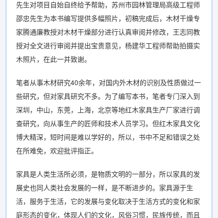
先生对项目自始自终给予帮助，苏州市园林管理局高级工程师
邵忠先生为本书编写提供多幅照片，初稿完成后，木材干燥专
家腾通廉教授对木材干燥部分进行认真审阅并修改，王志同教
授对全文进行审阅并提出宝贵意见，杨建华工程师帮助拍摄实
木照片，在此一并致谢。
笔者从事木材研究40余年，对国内外木材的识别及性质做过一
些研究，但对家具研究不多。为了编写本书，笔者专门深入到
深圳，中山，东莞，上海，北京等地红木家具生产厂家进行调
查研究，向从事生产的匠师和技术人员学习。但红木家具文化
博大精深，短时间是难以学好的，所以，书中不足和错误之处
在所难免，欢迎批评指正。
家具是人类生活所必须，是物质文明的一部分，所以家具的发
展史也同人类社会发展的一样，是不断进步的。家具源于生
活，服务于生活，它的发展与变化取决于生活方式的变化和家
庭形态的变化，体现人们的文化，风俗习惯，民族传统，而且