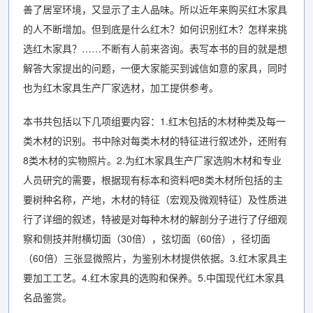
善了居室环境，又显示了主人品味。所以近年来购买红木家具
的人不断增加。但到底是什么红木？如何识别红木？怎样来挑
选红木家具？……不断有人前来咨询。表写本书的目的就是想
解答大家提出的问题，一便大家能买到诚信如意的家具，同时
也为红木家具生产厂家选材，加工提供参考。
本书共包括以下几项组要内容：1.红木包括的木材种类及每一
类木材的识别。书中除对每类木材的特征进行叙述外，还附有
8类木材的实物照片。2.为红木家具生产厂家选购木材和专业
人员研究的需要，根据现有标本和资料吧8类木材所包括的主
要树种名称，产地，木材的特征（宏观及微观特征）及性质进
行了详细的叙述，特被是对每种木材的解剖分子进行了仔细观
察和侧技并附横切面（30倍），弦切面（60倍），径切面
（60倍）三张显微照片，为鉴别木材提供依据。3.红木家具主
要加工工艺。4.红木家具的选购和保养。5.中国现代红木家具
名品鉴赏。