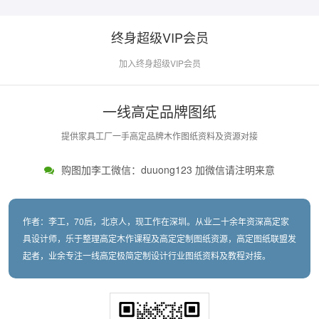
终身超级VIP会员
加入终身超级VIP会员
一线高定品牌图纸
提供家具工厂一手高定品牌木作图纸资料及资源对接
购图加李工微信：duuong123 加微信请注明来意
作者：李工，70后，北京人，现工作在深圳。从业二十余年资深高定家
具设计师，乐于整理高定木作课程及高定定制图纸资源，高定图纸联盟发
起者，业余专注一线高定极简定制设计行业图纸资料及教程对接。