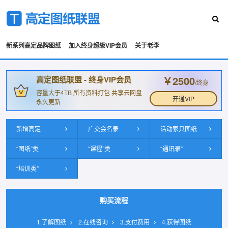
新系列高定品牌图纸
加入终身超级VIP会员
关于老李
￥2500
高定图纸联盟 - 终身VIP会员
/终身
容量大于4TB 所有资料打包 共享云网盘
开通VIP
永久更新
新增高定
广交会名录
活动家具图纸
“图纸”类
“课程”类
“通讯录”
“培训类”
购买流程
1.了解图纸
2.在线咨询
3.支付费用
4.获得图纸