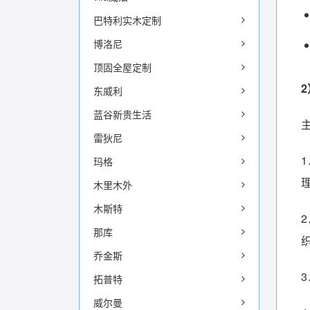
巴特利实木定制
博洛尼
顶固全屋定制
东威利
蓝谷新贵生活
雷狄尼
玛格
木里木外
木斯特
那库
乔金斯
拓普特
威尔曼