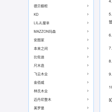
德贝橱柜
KD
LILJL厘芈
MAZZON玛森
安图家
本来之间
比佐迪
尺木造
飞云木业
金佰威
林氏木业
迈丹尼整木
美罗堡