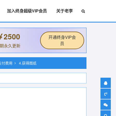
加入终身超级VIP会员
关于老李
￥2500
开通终身VIP会
员
后期永久更新
.支付费用
4.获得图纸