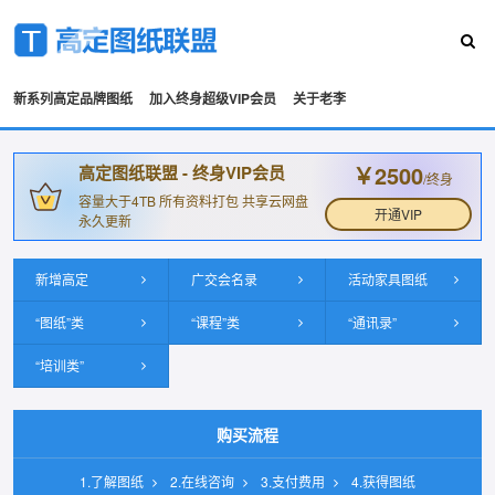
新系列高定品牌图纸
加入终身超级VIP会员
关于老李
￥2500
高定图纸联盟 - 终身VIP会员
/终身
容量大于4TB 所有资料打包 共享云网盘
开通VIP
永久更新
新增高定
广交会名录
活动家具图纸
“图纸”类
“课程”类
“通讯录”
“培训类”
购买流程
1.了解图纸
2.在线咨询
3.支付费用
4.获得图纸