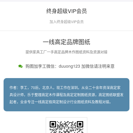
终身超级VIP会员
加入终身超级VIP会员
一线高定品牌图纸
提供家具工厂一手高定品牌木作图纸资料及资源对接
购图加李工微信：duuong123 加微信请注明来意
作者：李工，70后，北京人，现工作在深圳。从业二十余年资深高定家
具设计师，乐于整理高定木作课程及高定定制图纸资源，高定图纸联盟发
起者，业余专注一线高定极简定制设计行业图纸资料及教程对接。