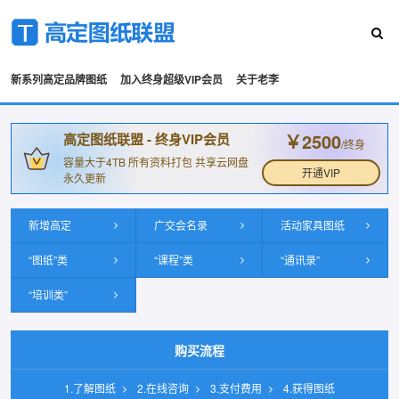
新系列高定品牌图纸
加入终身超级VIP会员
关于老李
￥2500
高定图纸联盟 - 终身VIP会员
/终身
容量大于4TB 所有资料打包 共享云网盘
开通VIP
永久更新
新增高定
广交会名录
活动家具图纸
“图纸”类
“课程”类
“通讯录”
“培训类”
购买流程
1.了解图纸
2.在线咨询
3.支付费用
4.获得图纸