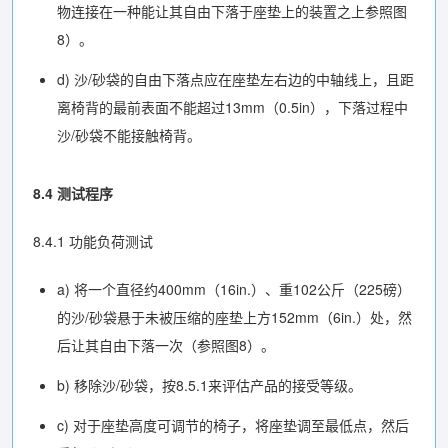
物连接在一种能让其自由下落于座垫上的装置之上参照图
8）。
d) 沙/砂袋的自由下落点应在座垫左右边的中轴线上，且距
离椅背的最前表面不能超过13mm（0.5in），下落过程中
沙/砂袋不能接触椅背。
8.4 测试程序
8.4.1 功能负荷测试
a) 将一个直径约400mm（16in.）、重102公斤（225磅）
的沙/砂袋悬于未被压缩的座垫上方152mm（6in.）处，然
后让其自由下落一次（参照图8）。
b) 移除沙/砂袋，按8.5.1来评估产品的接受等级。
c) 对于座垫高度可调节的椅子，将座垫调至最低点，然后