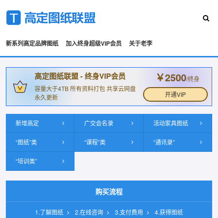
新系列高定品牌图纸
加入终身超级VIP会员
关于老李
￥2500
高定图纸联盟 - 终身VIP会员
/终身
容量大于4TB 所有资料打包 共享云网盘
开通VIP
永久更新
新增高定
广交会名录
活动家具图纸
“图纸”类
“课程”类
“通讯录”
“培训类”
购买流程
1.了解图纸
2.在线咨询
3.支付费用
4.获得图纸