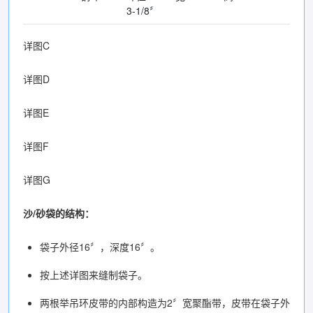
3-1/8〞
详图C
详图D
详图E
详图F
详图G
沙/砂袋的结构：
袋子外径16〞，深度16〞。
按上述详图来缝制袋子。
两根举吊环皮带的内部构造为2〞宽聚酯带，皮带在袋子外