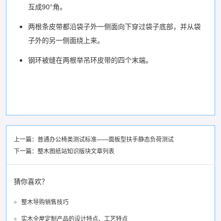
互成90°角。
两根条皮带都沿袋子外一侧面向下穿过袋子底部，并从袋
子外的另一侧面绕上来。
钢环被缝在两根举吊环皮带的四个末端。
上一篇：
普通办公椅类测试标准——面板型扶手静态负荷测试
下一篇：
整木图纸站知识版块文章列表
猜你喜欢？
整木导购销售技巧
实木全屋定制产品的设计特点、工艺特点