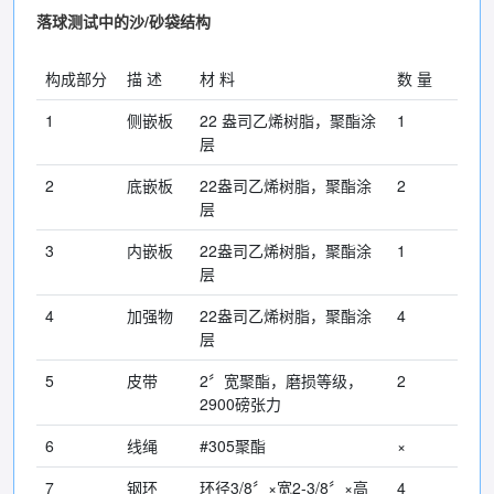
落球测试中的沙/砂袋结构
构成部分
描 述
材 料
数 量
1
侧嵌板
22 盎司乙烯树脂，聚酯涂
1
层
2
底嵌板
22盎司乙烯树脂，聚酯涂
2
层
3
内嵌板
22盎司乙烯树脂，聚酯涂
1
层
4
加强物
22盎司乙烯树脂，聚酯涂
4
层
5
皮带
2〞宽聚酯，磨损等级，
2
2900磅张力
6
线绳
#305聚酯
×
7
钢环
环径3/8〞×宽2-3/8〞×高
4