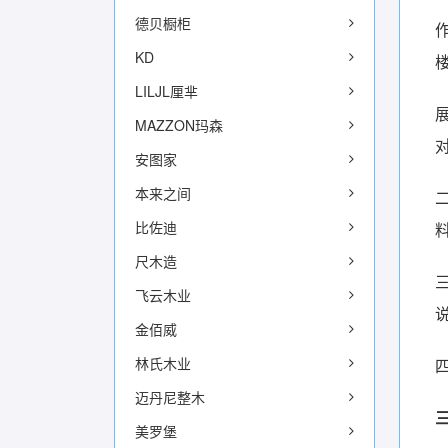
德贝橱柜
KD
LILJL厘芈
MAZZON玛森
安图家
本来之间
比佐迪
尺木造
飞云木业
金佰威
林氏木业
迈丹尼整木
美罗堡