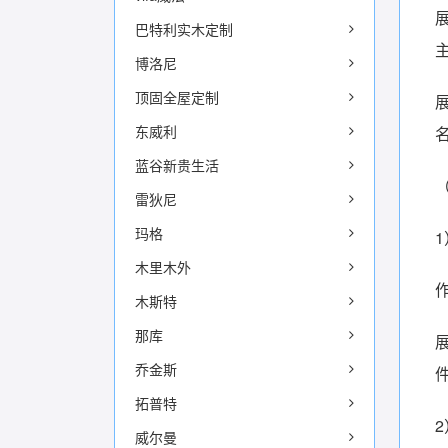
巴特利实木定制
博洛尼
顶固全屋定制
东威利
蓝谷新贵生活
雷狄尼
玛格
木里木外
木斯特
那库
乔金斯
拓普特
威尔曼