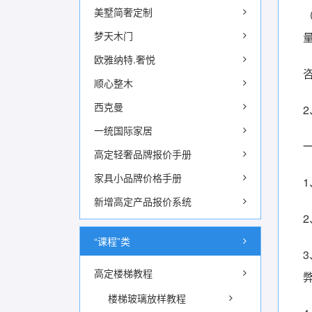
美墅简奢定制
梦天木门
欧雅纳特.奢悦
顺心整木
西克曼
一统国际家居
高定轻奢品牌报价手册
家具小品牌价格手册
新增高定产品报价系统
“课程”类
高定楼梯教程
楼梯玻璃放样教程