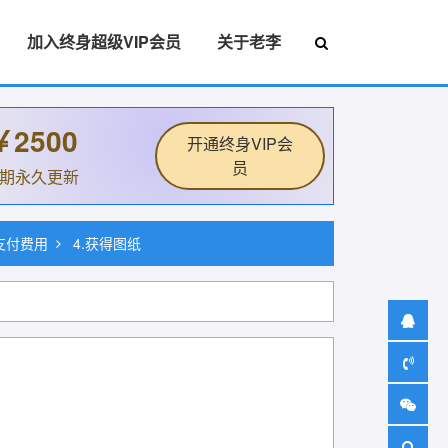
加入终身超级VIP会员
关于老李
￥2500
开通终身VIP会
员
后期永久更新
.支付费用
4.获得图纸