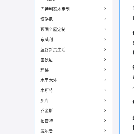
巴特利实木定制
博洛尼
顶固全屋定制
东威利
蓝谷新贵生活
雷狄尼
玛格
木里木外
木斯特
那库
乔金斯
拓普特
威尔曼