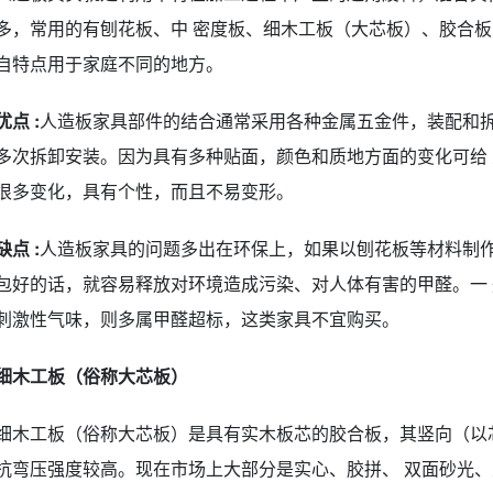
多，常用的有刨花板、中 密度板、细木工板（大芯板）、胶合
自特点用于家庭不同的地方。
优点 :
人造板家具部件的结合通常采用各种金属五金件，装配和拆
多次拆卸安装。因为具有多种贴面，颜色和质地方面的变化可给
很多变化，具有个性，而且不易变形。
缺点 :
人造板家具的问题多出在环保上，如果以刨花板等材料制作
包好的话，就容易释放对环境造成污染、对人体有害的甲醛。一
刺激性气味，则多属甲醛超标，这类家具不宜购买。
细木工板（俗称大芯板）
细木工板（俗称大芯板）是具有实木板芯的胶合板，其竖向（以
抗弯压强度较高。现在市场上大部分是实心、胶拼、 双面砂光、