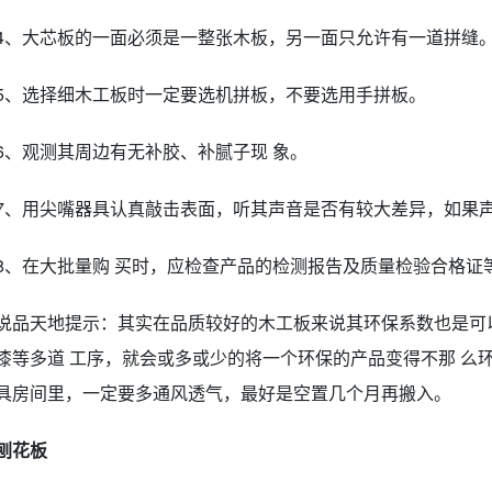
4、大芯板的一面必须是一整张木板，另一面只允许有一道拼缝。
5、选择细木工板时一定要选机拼板，不要选用手拼板。
6、观测其周边有无补胶、补腻子现 象。
7、用尖嘴器具认真敲击表面，听其声音是否有较大差异，如果
8、在大批量购 买时，应检查产品的检测报告及质量检验合格证
说品天地提示：其实在品质较好的木工板来说其环保系数也是可
漆等多道 工序，就会或多或少的将一个环保的产品变得不那 么
具房间里，一定要多通风透气，最好是空置几个月再搬入。
刨花板