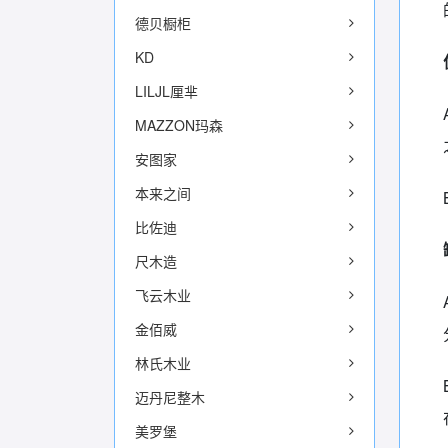
德贝橱柜
KD
LILJL厘芈
MAZZON玛森
安图家
本来之间
比佐迪
尺木造
飞云木业
金佰威
林氏木业
迈丹尼整木
美罗堡