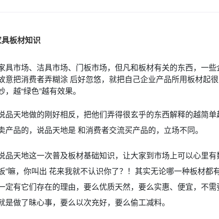
家具板材知识
家具市场、洁具市场、门板市场，但凡和板材有关的东西，一些企
故意把消费者弄糊涂 后好忽悠，就把自己企业产品所用板材起
妙，越“绿色”越有效果。
说品天地做的刚好相反，把他们弄得很玄乎的东西解释的越简单
卖产品的，说品天地是 和消费者交流买产品的，立场不同。
说品天地这一次普及板材基础知识，让大家到市场上可以心里有数，
板”嘛，你叫出 花来我就不认识你了？！其实无论哪一种板材都
一定有它们存在的理由，要么优质天然，要么实惠、便宜，不需
就是做了昧心事，要么以次充好，要么偷工减料。