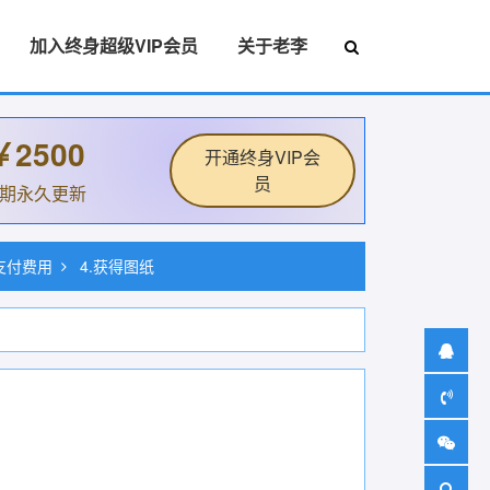
加入终身超级VIP会员
关于老李
￥2500
开通终身VIP会
员
后期永久更新
.支付费用
4.获得图纸