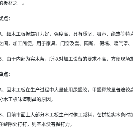
的板材之一。
优点：
A、细木工板握螺钉力好，强度高，具有质坚、吸声、绝热等特点
之间，加工简便，用于家具、门窗及套、隔断、 假墙、暖气罩
B、由于内部为实木条，所以对加工设备的要求不高，方便现场
缺点：
A、因木工板在生产过程中大量使用尿醛胶，甲醛释放量普遍较
分木工板味道刺鼻的原因。
B、目前市面上大部分木工板生产时偷工减料，在拼接实木条时
在缝隙处打钉，则基本没有握钉力。