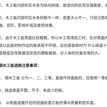
C、木工板内部的实木条为纵向拼接，故坚向的抗弯压强度差，
D、木工板内部的实木条材质不一样，密度大小不一，只经过简
曲、变形，影响外观及使用效果。
E、由于木工板表面比较粗糙，所以木工现场加工时，在对表面
故以此板材制作出的家具极不环保，这也是装修时为 什么味道
是致癌及导致基因突变的罪魁祸首，对人体的伤害非常的大。
细木工板选购注意事项：
1、细木工板 分为一、二、三等。直接作饰面板的，应使用一等
2、挑选表面平整，节子、夹皮少的板。
3、 从侧面或锯开后的剖面检查芯板的薄木质量和密实度。