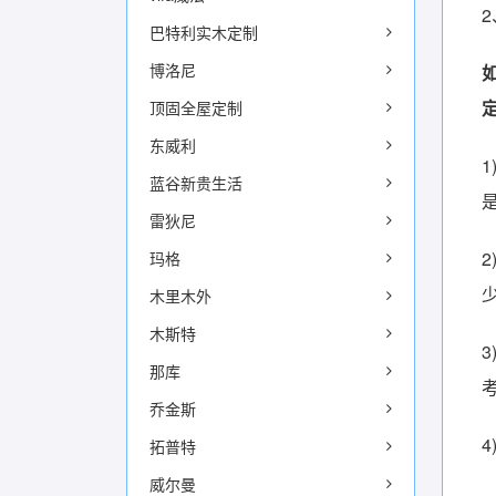
巴特利实木定制
博洛尼
顶固全屋定制
东威利
蓝谷新贵生活
雷狄尼
玛格
木里木外
木斯特
那库
乔金斯
拓普特
威尔曼