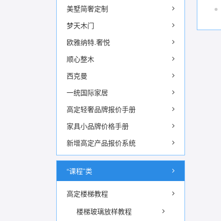
美墅简奢定制
梦天木门
欧雅纳特.奢悦
顺心整木
西克曼
一统国际家居
高定轻奢品牌报价手册
家具小品牌价格手册
新增高定产品报价系统
“课程”类
高定楼梯教程
楼梯玻璃放样教程