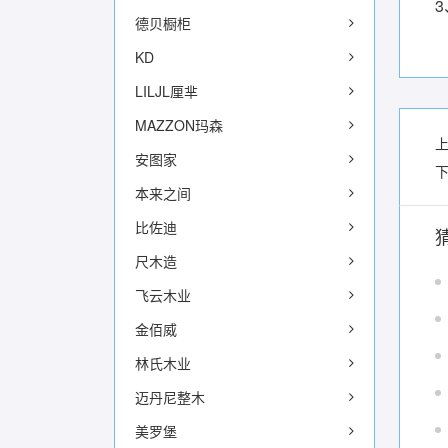
德贝橱柜
KD
LILJL厘芈
MAZZON玛森
安图家
本来之间
比佐迪
尺木造
飞云木业
金佰威
林氏木业
迈丹尼整木
美罗堡