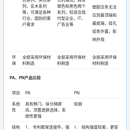
列、实木系列
银色和黑色两个
塑胶压条无法
等，可满足各种
系列，较适合现
压到最顶端和
行业、国别的客
代型企业，IT、
最底端，挂孔
户需求
广告业等
铝条外露，影
响外观
环
全部采用环保材
全部采用环保材
全部采用环保
保
料制造
料制造
材料制造
PA、PN产品比较
项目
PA
PN
系统
具有移门、纵分隔屏
较弱
性
风、顶置遮屏选择，系
统性更强
结构
1． 专利框架连接件，强
1． 结构强度较差，更容