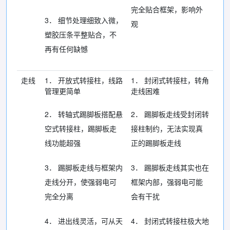
完全贴合框架，影响外
3． 细节处理细致入微，
观
塑胶压条平整贴合，不
再有任何缺憾
走线
1． 开放式转接柱，线路
1． 封闭式转接柱，转角
管理更简单
走线困难
2． 转轴式踢脚板搭配悬
2． 踢脚板走线受封闭转
空式转接柱，踢脚板走
接柱制约，无法实现真
线功能超强
正的踢脚板走线
3． 踢脚板走线与框架内
3． 踢脚板走线其实也在
走线分开，使强弱电可
框架内部，强弱电可能
完全分离
会有干扰
4． 进出线灵活，可从天
4． 封闭式转接柱极大地