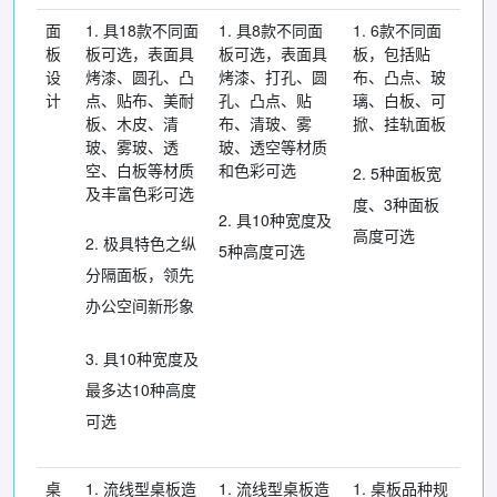
面
1. 具18款不同面
1. 具8款不同面
1. 6款不同面
板
板可选，表面具
板可选，表面具
板，包括贴
设
烤漆、圆孔、凸
烤漆、打孔、圆
布、凸点、玻
计
点、贴布、美耐
孔、凸点、贴
璃、白板、可
板、木皮、清
布、清玻、雾
掀、挂轨面板
玻、雾玻、透
玻、透空等材质
空、白板等材质
和色彩可选
2. 5种面板宽
及丰富色彩可选
度、3种面板
2. 具10种宽度及
高度可选
2. 极具特色之纵
5种高度可选
分隔面板，领先
办公空间新形象
3. 具10种宽度及
最多达10种高度
可选
桌
1. 流线型桌板造
1. 流线型桌板造
1. 桌板品种规