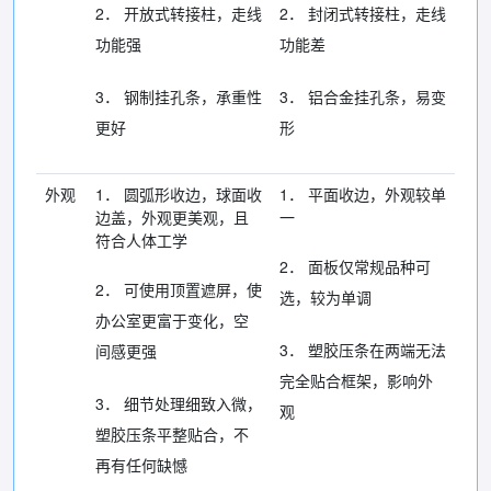
2． 开放式转接柱，走线
2． 封闭式转接柱，走线
功能强
功能差
3． 钢制挂孔条，承重性
3． 铝合金挂孔条，易变
更好
形
外观
1． 圆弧形收边，球面收
1． 平面收边，外观较单
边盖，外观更美观，且
一
符合人体工学
2． 面板仅常规品种可
2． 可使用顶置遮屏，使
选，较为单调
办公室更富于变化，空
3． 塑胶压条在两端无法
间感更强
完全贴合框架，影响外
3． 细节处理细致入微，
观
塑胶压条平整贴合，不
再有任何缺憾