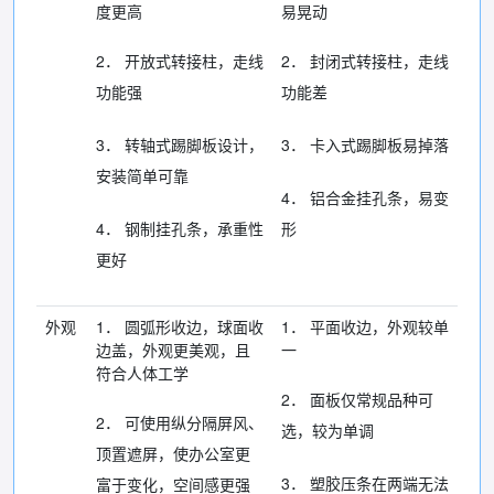
度更高
易晃动
2． 开放式转接柱，走线
2． 封闭式转接柱，走线
功能强
功能差
3． 转轴式踢脚板设计，
3． 卡入式踢脚板易掉落
安装简单可靠
4． 铝合金挂孔条，易变
4． 钢制挂孔条，承重性
形
更好
外观
1． 圆弧形收边，球面收
1． 平面收边，外观较单
边盖，外观更美观，且
一
符合人体工学
2． 面板仅常规品种可
2． 可使用纵分隔屏风、
选，较为单调
顶置遮屏，使办公室更
3． 塑胶压条在两端无法
富于变化，空间感更强