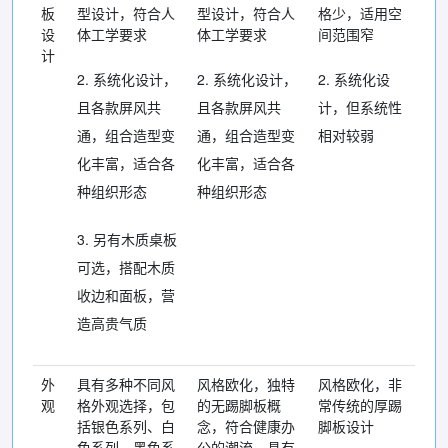
板
型设计，符合人
型设计，符合人
格少，适用空
设
体工学要求
体工学要求
间范围窄
计
2. 系统化设计，
2. 系统化设计，
2. 系统化设
且各款屏风共
且各款屏风共
计，但系统性
通，组合造型变
通，组合造型变
相对较弱
化丰富，适合各
化丰富，适合各
种组织形态
种组织形态
3. 另有木质桌板
可选，搭配木质
收边和面板，营
造高贵气质
外
具有多种不同风
风格欧化，独特
风格欧化，非
观
格外观选择，包
的无踢脚板概
常传统的厚踢
括银色系列、白
念，符合健康办
脚板设计
色系列、黑色系
公的潮流。具有