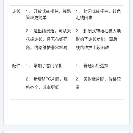
走线
1． 开放式转接柱，线路
1． 封闭式转接柱，转角
管理更简单
走线困难
2． 进出线灵活，可从天
2． 封闭式转接柱极大地
花板走线，且无布线死
影响了走线功能，事后
角，线路维护非常容易
线路维护比较困难
配件
1． 增加了卷门吊柜
1． 普通吊柜选择
2． 新增MFC片脚，规
2． 美耐板片脚，价格较
格齐全，成本更低
贵