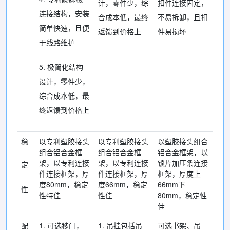
计，零件少，综
扣件连接固定，
连接结构，安装
合成本低，最终
不易拆缷，且扣
简单快速，且便
返馈到价格上
件易损坏
于线路维护
5. 极简化结构
设计，零件少，
综合成本低，最
终返馈到价格上
稳
以专利塑胶接头
以专利塑胶接头
以塑胶接头组合
组合铝合金框
组合铝合金框
铝合金框架，以
架，以专利连接
架，以专利连接
锁片加压条连接
定
件连接框架，厚
件连接框架，厚
框架，厚度上
度80mm，稳定
度66mm，稳定
66mm下
性
性特佳
性佳
80mm，稳定性
佳
配
1. 可选移门，
1. 吊挂包括吊
可选书架、吊