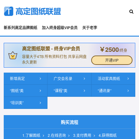
新系列高定品牌图纸
加入终身超级VIP会员
关于老李
￥2500
高定图纸联盟 - 终身VIP会员
/终身
容量大于4TB 所有资料打包 共享云网盘
开通VIP
永久更新
新增高定
广交会名录
活动家具图纸
“图纸”类
“课程”类
“通讯录”
“培训类”
购买流程
1.了解图纸
2.在线咨询
3.支付费用
4.获得图纸