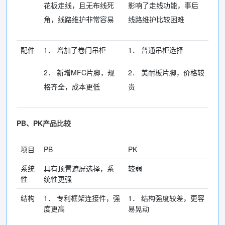
花板走线，且无布线死
影响了走线功能，事后
角，线路维护非常容易
线路维护比较困难
配件
1． 增加了卷门吊柜
1． 普通吊柜选择
2． 新增MFC片脚，规
2． 美耐板片脚，价格较
格齐全，成本更低
贵
PB、PK产品比较
项目
PB
PK
系统
具有顶置遮屏选择，系
较弱
性
统性更强
结构
1． 专利框架连接件，强
1． 结构强度较差，更容
度更高
易晃动