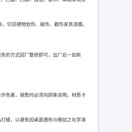
布，切忌硬物划伤、碰伤、戳伤家具漆膜。
服务的方式回厂整修即可，出厂后一如新
些许色差，销售时必须向顾客说明。材质卡
品打蜡，以避免因桌面遇热与擦拭之化学清