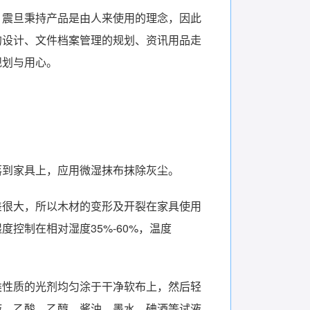
，震旦秉持产品是由人来使用的理念，因此
的设计、文件档案管理的规划、资讯用品走
规划与用心。
落到家具上，应用微湿抹布抹除灰尘。
差很大，所以木材的变形及开裂在家具使用
控制在相对湿度35%-60%，温度
类性质的光剂均匀涂于干净软布上，然后轻
液、乙酸、乙醇、酱油、墨水、碘酒等试液