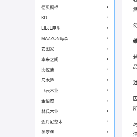
德贝橱柜
KD
LILJL厘芈
MAZZON玛森
安图家
本来之间
比佐迪
尺木造
飞云木业
金佰威
林氏木业
迈丹尼整木
美罗堡