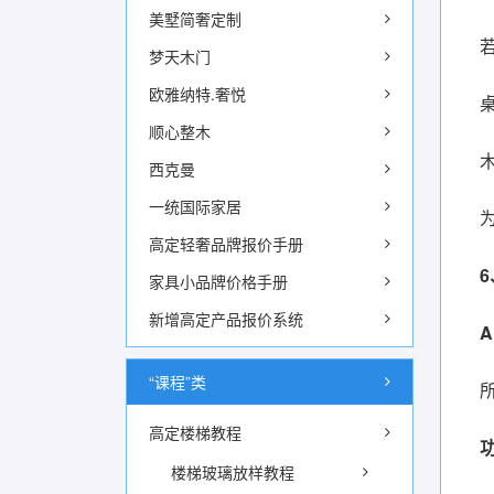
美墅简奢定制
梦天木门
欧雅纳特.奢悦
顺心整木
西克曼
一统国际家居
高定轻奢品牌报价手册
家具小品牌价格手册
新增高定产品报价系统
“课程”类
高定楼梯教程
楼梯玻璃放样教程