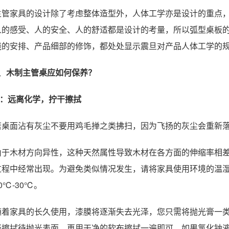
主管家具的设计除了考虑整体造型外，人体工学亦是设计的重点
人的感受、人的安全、人的舒适都是设计的考量，所以弧型桌板
线的安排、产品细部的修饰，都处处显示震旦对产品人体工学的
、
木制主管桌应如何保养？
A：远离化学，拧干擦拭
若桌面沾有灰尘不要用鸡毛掸之类拂扫，因为飞扬的灰尘会重新
由于木材方向异性，这种天然属性导致木材在各方面的伸缩率相
过程中经常出现。为避免类似情况发生，请将家具使用环境的温湿度
0℃-30℃。
随着家具的长久使用，漆膜将逐渐失去光泽，您只需将抛光膏一
轻擦拭待抛光表面，再用干净的软布擦拭一遍即可。如果氯化钠