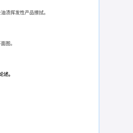
去油渍挥发性产品擦拭。
平面图。
论述。