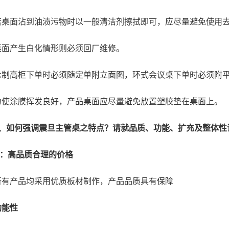
若桌面沾到油渍污物时以一般清洁剂擦拭即可，应尽量避免使用
桌面产生白化情形则必须回厂维修。
木制高柜下单时必须随定单附立面图，环式会议桌下单时必须附
为使涂膜挥发良好，产品桌面应尽量避免放置塑胶垫在桌面上。
6、如何强调震旦主管桌之特点？请就品质、功能、扩充及整体性
A：高品质合理的价格
所有产品均采用优质板材制作，产品品质具有保障
功能性