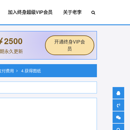
加入终身超级VIP会员
关于老李
￥2500
开通终身VIP会
员
后期永久更新
.支付费用
4.获得图纸