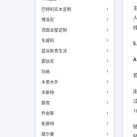
巴特利实木定制
博洛尼
顶固全屋定制
东威利
5
蓝谷新贵生活
雷狄尼
玛格
木里木外
木斯特
那库
1
乔金斯
拓普特
威尔曼