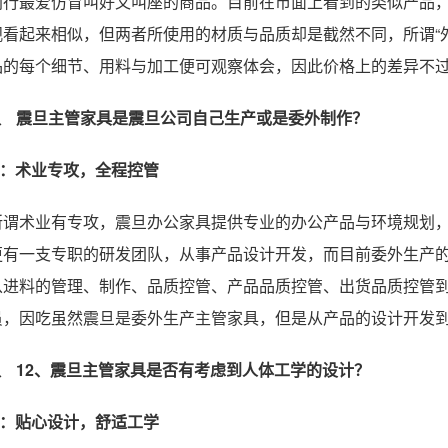
同行最爱仿冒叫好又叫座的商品。目前在市面上看到的类似产品
观看起来相似，但两者所使用的材质与品质却是截然不同，所谓“
品的每个细节、用料与加工便可观察体会，因此价格上的差异不
3、
震旦主管家具是震旦公司自己生产或是委外制作？
A：术业专攻，全程控管
所谓术业有专攻，震旦办公家具提供专业的办公产品与环境规划
更有一支专职的研发团队，从事产品设计开发，而目前委外生产的
从进料的管理、制作、品质控管、产品品质控管、出货品质控管
员，因吃虽然震旦是委外生产主管家具，但是从产品的设计开发
4、
12、震旦主管家具是否有考虑到人体工学的设计？
A：贴心设计，舒适工学