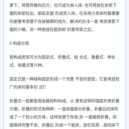
拿下，将靠背推向后方，也可成为单人床; 也可将放在坐垫下
面的床垫拉出，架起支腿 形成双人床。在采用沙发床时最重要
的是要考虑便于存放被褥的地方，解决的办法一是 用坐席垫下
面的小箱，另一种是放在能拆卸 的靠背垫之后。
2.构成分类
按构成类型可分为固定式、折叠式、组 合式、重叠式、伸长
式、收藏式等六种。
固定式是一种结构固定形成一个完整 不变的造型，它是用途较
广的床的基本形 式C
折叠式一般都是用金属材料构成，以 便有足够的强度并使折叠
方便。折叠的形式有两种：一是床面部分折叠，折叠后的床形
成了一个较小的方体，这样就便于存放;另 一是腿部折叠，床
面保持完整不变，折叠后 形成一个板床，放在较髙…层的床下