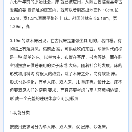
六七千年前的原始社会，床 就已被应用，从陕西省临潼县考古
发掘的姜 寨遗址的居室内，就可以着到髙出地面约 10cm,长
3.2m，宽1.5m,表面平整的土 床。战国时就有长2,18m，宽
1.39m，髙
0.19m的漆木床出现，在古代床是兼做坐具 用的，名曰榻。有
的榻上有矮屏风，榻前放 案，可供放吃的东西。明清时代的榻
是一种 简单的床，以坐为主，布置在客厅、书房等处，而在卧
室则摆放专供睡眠用的架子床或 大床。随着社会的发展，床的
形式和用料均 有很大的改变，除了木床之外，尚有软垫 床。
形式也多样化，有单人床、双人床、儿 童床等。设计上，床不
但要满足人们的便用 要求，而且还要考虑与室内环境相协调，
形 成一个完整的睡眠休息空间(见彩页
1.功能分类
按使用要求可分为单人床、双人床、双 层床、沙发床。