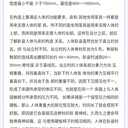
宽度最小不能 少于700mm，最佳是900〜1000mm。
在构造上要满足人体的功能要求，床和 其他坐用家具一样都是
用来支撑人体的家 具，所不同的是坐用家具是用来支撑人体的
上部，而床则是用来支撑人体的全部。这样在设计之前，就应
了解卧姿人体与床的构造 关系。人体卧姿虽然也处于直立的状
态，但 与站立时不同，站立时的人体脊柱形状为S 形，脊部和
臀部的连线髙出腰部凹处约 40〜60mm，卧姿时减到20〜
30mm,脊柱接 近于直线形。站立时的人体各部分重力方向 互
相重叠，共同垂直向下，当卧下时人体各 体块的重力互相平行
垂直向下，并且由于各 部的重量不同，因而下沉情况也不一，
形成了床面所承受的体压不同，也就是在同一个 床面上与人体
接触部分所承受的压力不同。 如果床铺是一个接受压力相同的
硬板，那么 人体重量大的部位受压就大，时间长了就会感到不
舒服，原因是它会直接压迫脊柱的软 骨神经，久而久之便会导
致脊骨神经痛，这 与使用硬板椅子的情况相同，人体在卧姿时