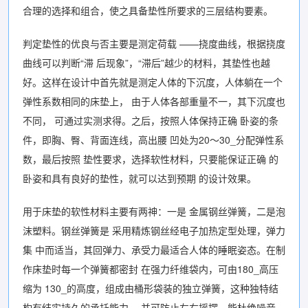
合理的选择和组合，使之具备垫性所要求的三层结构要素。
判定垫性的优良与否主要是测定荷载 ——挠度曲线，根据挠度
曲线可以判断“滞 后现象”，“滞后”越少的材料，其垫性也越
好。这样在设计中首先就是测定人体的下沉度，人体躺在一个
弹性系数相同的床垫上， 由于人体各部重量不一，其下沉度也
不同， 可通过实测求得。之后，按照人体保持正确 卧姿的条
件，即胸、臀、背面连线，高出腰 凹处为20〜30_分配弹性系
数，最后按照 垫性要求，选择软性材料，只要能保证正确 的
卧姿和具有良好的垫性，就可以达到预期 的设计效果。
用于床垫的软性材料主要有两神：一是 金属钢丝弹簧，二是泡
沫塑料。钢丝弹簧是 采用精炼钢丝经电子加热定型处理，弹力
集 中而适当，其回弹力、承受力最适合人体的睡眠姿态。在制
作床垫时每一个弹簧都密封 在强力纤维袋内，可由180_高压
缩为 130_的高度，组成由桶形袋装的独立弹簧，这种独特结
构有结实持久的承托能力， 并可防止左右摇摆，能杜绝噪音，