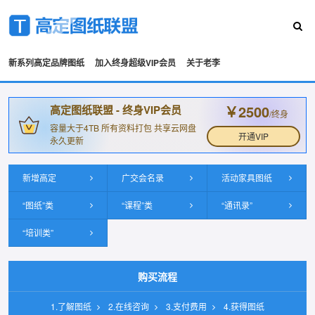
新系列高定品牌图纸
加入终身超级VIP会员
关于老李
￥2500
高定图纸联盟 - 终身VIP会员
/终身
容量大于4TB 所有资料打包 共享云网盘
开通VIP
永久更新
新增高定
广交会名录
活动家具图纸
“图纸”类
“课程”类
“通讯录”
“培训类”
购买流程
1.了解图纸
2.在线咨询
3.支付费用
4.获得图纸