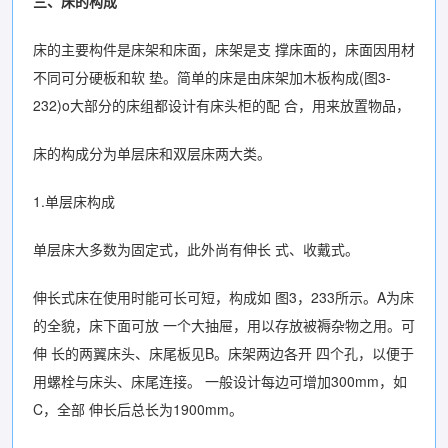
三、床的构成
床的主要构件是床架和床面，床架是支 撑床面的，床面因用材
不同可分硬板和软 垫。简单的床是由床架加木板构成(图3-
232)o大部分的床组都设计有床头柜的配 合，用来放置物品，
床的构成分为单层床和双层床两大类。
1.单层床构成
单层床大多数为固定式，此外尚有伸长 式、收戴式。
伸长式床在使用时能可长可短，构成如 图3，233所示。A为床
的全貌，床下面可放 一个大抽屉，用以存放被褥杂物之用。可
伸 长的两翼床头、床尾板见B。床架两边各开 四个孔，以便于
用螺栓与床头、床尾连接。 一般设计每边可增加300mm，如
C，全部 伸长后总长为1900mm。