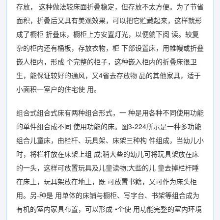
存放， 这种做法较床面折叠稳定，但存放不太方便。为了节省
面积，折叠后又具有美观效果，可以把它贮藏起来，这样就形
成了橱柜 折叠床，橱柜上方安置灯光，以便躺下阅 读。较复
杂的柜内还有桶板，存放衣物，柜 下部设置床，用帷幔或折叠
嵌人柜内，形成 个完整的柜子，这种嵌入柜内的折叠床很卫
生，能保证较好的通风，又4省去存放物 品的其他家具，适于
小面积一室户的住宅使 用。
组合式组合式床有两种组合形式，一 种是用各种不同使用功能
的单件组合成不同 使用功能的床。图3-224所示是一种多功能
组合儿童床，由栏杆、玩具架、床架三种构 件组成，当幼儿小
时，将栏杆放在床架上组 成;稍大些的幼儿可将玩具架放在床
的一头，这样可放置玩具及儿童读物;大些的儿 童去掉栏杆睡
在床上，玩具架放在地上，既 可放置书籍，又可作为床头柜
用。另-种是 用单体的床铺与橱柜、写字台、书架等组合成为
有机的室内家具布置，可以形成-•个使 用功能完整的室内环境