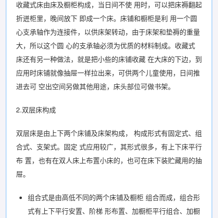
收藏式床由床及橱柜构成，当日间不使 用时，可以把床褥翻起
折迸柜里，晚间放下 即成一个床。床铺和橱柜是利 用一个圆
心支承轴作为连接件，以供床架转动，由于床架和垫褥的重量
大，所以这个圆 心的支承轴必须为优质的材料制成。收藏式
床还有另一种做法，就是把小些的床铺收藏 在大床的下边，到
应用时床铺就像抽屉一样拉出来，可供两个儿童使用，日间推
进去可 空出空间另做其他用途，床头部位可做书架。
2.双层床构成
双层床是由上下两个床铺及床架构成， 构成形式有固定式、组
合式、支架式。固定 式应用较广，其形式很多，有上下床平行
布 置，也有在双人床上布置小床的，也可在床下装贮藏用的抽
屉。
组合式是由高低不同的两个床铺及橱柜 组合而成，组合形
式有上下平行安置、阶梯 形布置、加橱柜平行组合、加橱