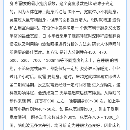
身 所需要的最小宽度系数，这个宽度系数是比 较难于确定
的，因为人体在床上翻身活动范 围不一，宽度过小不利翻身，
宽度过大虽有利翻身，但床的面积就要增大，相对就增加 造价
和占用室内面积。在设计中怎样确定一 个既有利于翻身又比较
学济的最佳宽度，日 本学者采用了观察睡眠时深睡程度和翻身
情况以及利用脑电波和照相进行分析的方法来 研究人体睡眠时
所需要的最佳宽度。其方法 是让人分别睡在450、470、
500、520、 700、1300mm等不同宽度的床上，在睡眠 的初
期，不论床宽或床窄，都能保持一定的 姿势进人深睡期，但经
过几个小时后，就需 要翻身。这时，床越宽就越容易立即进人
第二期深睡期，反之就需要经过一定时间才能 进入深睡期，这
样就影响睡眠，会造成第二 天早晨起床后还有睡意。从睡眠的
动作来观 察，床宽在900_左右一晚要翻身20〜30 次，加上手
脚等小动作则为40〜50次。如 果床宽减到500_，则由于受到
宽度限制， 翻身动作次数减少约30%。床宽在700〜 1300_之
间，脑电波无多大差别，均可断 定为睡眠状态良好，因此床的