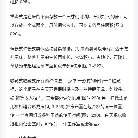
(图3-225)。
重查式是在床的下面存放一个尺寸稍 小的、形状相同的床，可
以存放一个或两个，用时把它拉出，可以节省居住面积(图 3-
226)。
伸长式仲长式类似活动餐桌做法，头 尾两翼可以伸缩，适于做
儿童床，随着儿童的生长而伸长，它体积小，占地少，可随儿
童从幼年起经过童年直到成年都■使用(图 3 -227)。
收藏式收藏式床有两种做法，-萣单 一形式的床有一个贮藏
柜，这个柜子在白天不睡眠时将床及一些睡眠用具，如枕头、
被 褥等收人柜内，其余部分做沙发用(图3- 228);另一神做法是
用橱柜组合形成床(阁 3-229),把床布置在组合柜的某一位置，
使 一个房间组成多种用途的使用空间(图3- 230)。白天把床收
进柜内让出空间，可作为 一个工作室或会客室。