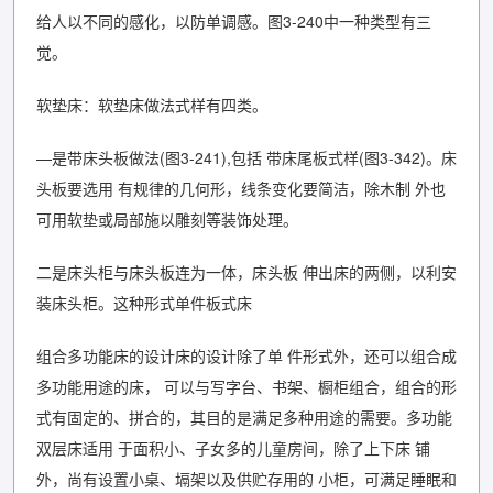
给人以不同的感化，以防单调感。图3-240中一种类型有三
觉。
软垫床：软垫床做法式样有四类。
—是带床头板做法(图3-241),包括 带床尾板式样(图3-342)。床
头板要选用 有规律的几何形，线条变化要简洁，除木制 外也
可用软垫或局部施以雕刻等装饰处理。
二是床头柜与床头板连为一体，床头板 伸出床的两侧，以利安
装床头柜。这种形式单件板式床
组合多功能床的设计床的设计除了单 件形式外，还可以组合成
多功能用途的床， 可以与写字台、书架、橱柜组合，组合的形
式有固定的、拼合的，其目的是满足多种用途的需要。多功能
双层床适用 于面积小、子女多的儿童房间，除了上下床 铺
外，尚有设置小桌、塥架以及供贮存用的 小柜，可满足睡眠和