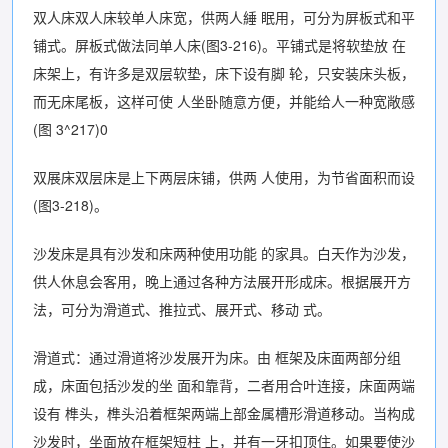
双人床双人床较单人床宽，供两人綞 眠用，可分为屏板式和平
铺式。屏板式做法同单人床(图3-216)。平铺式是将软垫放 在
床架上，有许多是双层软垫，床下设有脚 轮，只安装床头板，
而无床尾板，这样可使 人坐卧随意方便，并能给人一种宽敞感
(图 3^217)0
双展床双层床是上下两层床铺，供两 人使用，为节省面积而设
(图3-218)。
沙发床是具有沙发和床两种使用功能 的家具。白天作为沙发，
供人休息会客用，晚上通过各种方法展开形成床。根据展开方
法，可分为滑道式、推拉式、展开式、移动 式。
滑道式：通过滑道将沙发展开为床。由 框架及床面两部分组
成，床面包括沙发的坐 面和靠背，二者用合叶连接，床面两端
设有 榫头，榫头沿着框架两端上部金属槽形滑道移动。当构成
沙发时，坐面放在框架短柱 上，并有一牙扣顶住。如果要使沙