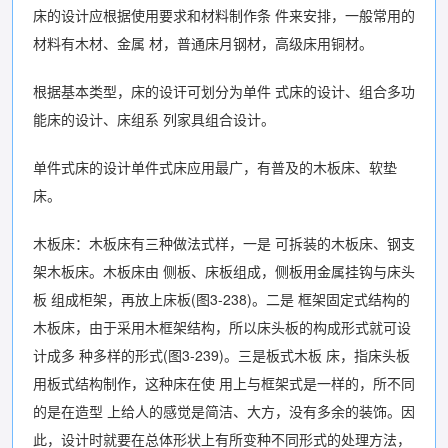
床的设计应根据使用要求和材料制作条 件来安排，一般常用的
材料有木材、金属 材，普通床月钢材，高级床用铜材。
根据基本类型，床的设讦可划分为单件 式床的设计、组合多功
能床的设计、床组系 列家具组合设计。
单件式床的设计单件式床应用最广，有普及的木板床、软垫
床。
木板床：木板床有三种做法式样，一是 可拆装的木板床、钢支
架木板床。木板床由 侧板、床板组成，侧板用金属挂钩与床头
板 组成柜架，再放上床板(图3-238)。二是 框架固定式结构的
木板床，由于采用木框架结构，所以床头板的构成形式就可设
计成多 种多样的形式(图3-239)。三是板式木板 床，指床头板
用板式结构制作，这种床在使 用上与框架式是一样的，所不同
的是在造型 上给人的感觉是简洁、大方，没有多余的装饰。因
此，设计时就要在总体形状上有所变种不同形式的处理方法，