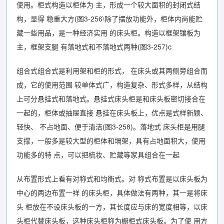
使用。柜式构造以柜体为 主，形成一个较大面积的封闭式结
构，显得 稳重大方(图3-256\除了摆放功能外，柜体内尚能贮
藏一些用品，是一种经济实用 的床头柜。构造以框架镶板为
主，框架支腿 有落地式和不落地式两种(图3-257)c
组合式组合式是利用架和柜的形式， 在床头或其两侧旁组合而
成，它的使用范围 较单体式广，构造复杂、形式多样，从结构
上可分悬挂式和落地式。悬挂式床头柜是和床头板密切接合在
一起的，柜体或抽屉直接 悬挂在床头板上，优点是式样新颖、
轻快、 不占地面、便于清洁(图3-258)。落地式 床头柜是用腿
支撑，一般多是较大型的柜体和塥架，具有占地面积大，使用
功能多的特 点，可以把梳妆、贮藏等家具组合在一起
从布置形式上看有对称式和均衡式。对 称式布置是以床头板为
中心的两边布置一祥 的床头柜，具体做法有两种，其一是将床
头 柜放在不设床头板的一方，其长度应与床的宽度相等，以床
头柜代替床头板，这种床头柜称为橱柜式床头板。为了使 用方