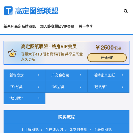
新系列高定品牌图纸
加入终身超级VIP会员
关于老李
￥2500
高定图纸联盟 - 终身VIP会员
/终身
容量大于4TB 所有资料打包 共享云网盘
开通VIP
永久更新
新增高定
广交会名录
活动家具图纸
“图纸”类
“课程”类
“通讯录”
“培训类”
购买流程
1.了解图纸
2.在线咨询
3.支付费用
4.获得图纸