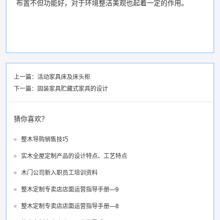
布置不但功能好，对于环境整洁美观也起着一定的作用。
上一篇：
活动家具床及床头柜
下一篇：
固装家具贮藏式家具的设计
猜你喜欢？
整木导购销售技巧
实木全屋定制产品的设计特点、工艺特点
木门公司新入职员工培训资料
整木定制专卖店店面运营指导手册—9
整木定制专卖店店面运营指导手册—8