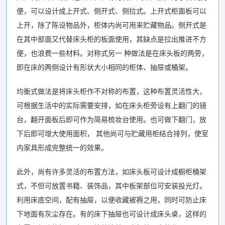
便，可以设计成上开式、侧开式、侧拉式。上开式柜面板可以
上开，除了陈设物品外，柜体内尚可用来贮藏物品。侧开式是
在其中部面又代替床头柜的板面使用，其缺点是拉出推进不方
便，也浪费一些材料。对称式另一 种做法是在床头板的两旁，
即在床的两侧设计有形状大小相同的柜体、抽屉或桶架。
均衡式做法是将床头柜作不对称的布置，这种布置灵活性大，
可根据生活中的实际需要安排，如在床头柜旁设有上翻门的镜
台，翻开面板后即可作为简易梳妆台使用。也可做下翻门，放
下后即可增大使用面积， 其他尚可与贮藏用柜结合排列，使室
内家具形成完整统一的效果。
此外，尚有许多灵活的布置方法，如床头板可设计成橱柜桶架
式，不但可放置书籍、装饰品，其中板架部位可安装投光灯。
利用床底空间，配有抽屉，以便收藏被褥之用，同时可防止床
下地面有灰尘存在。有的床下抽屉也可设计成床头桌，这样的